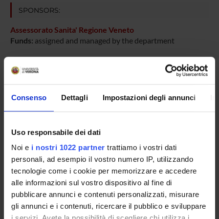
SPONSORS:
Assessorato Sanita' Regione Veneto
Funds:
assigned and managed by the department
PROJECT PARTICIPANTS
Consenso
Dettagli
Impostazioni degli annunci
In
Guido Francesco Fumagalli
Spin-off staff
Uso responsabile dei dati
Mara Mazzola
Noi e
i nostri 1022 partner
trattiamo i vostri dati
personali, ad esempio il vostro numero IP, utilizzando
tecnologie come i cookie per memorizzare e accedere
SECTIONS
alle informazioni sul vostro dispositivo al fine di
Section of Pharmacology
pubblicare annunci e contenuti personalizzati, misurare
gli annunci e i contenuti, ricercare il pubblico e sviluppare
i servizi. Avete la possibilità di scegliere chi utilizza i