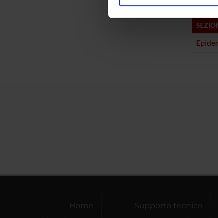
Utilizziamo i cookie per perso
nostro traffico. Condividiamo 
SEZIO
di analisi dei dati web, pubbl
che hanno raccolto dal tuo uti
Epidem
Home
Supporto tecnico