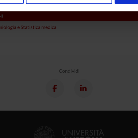
nalizzare contenuti ed annunci, per fornire funzionalità dei socia
inoltre informazioni sul modo in cui utilizzi il nostro sito con i n
NI
icità e social media, i quali potrebbero combinarle con altre inform
lizzo dei loro servizi.
iologia e Statistica medica
Condividi