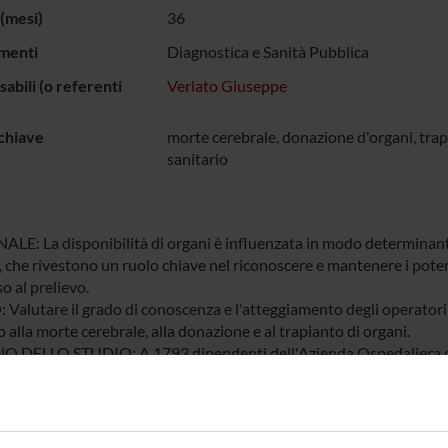
(mesi)
36
menti
Diagnostica e Sanità Pubblica
abili (o referenti
Verlato Giuseppe
chiave
morte cerebrale, donazione d'organi, trap
sanitario
LE: La disponibilità di organi è influenzata in modo determinante 
, che rivestono un ruolo chiave nel riconoscere e mantenere i potenzi
o al prelievo.
Valutare il grado di conoscenza e l'atteggiamento degli operatori
 alla morte cerebrale, alla donazione e al trapianto di organi.
 DELLO STUDIO: A 1793 dipendenti dell'Azienda Ospedaliera di
 contenente 29 domande sulle conoscenze, atteggiamenti, opinioni
i d'organo. La percentuale di risposta è stata del 74,8%.
I: Attualmente è in corso l'elaborazione e l'interpretazione dei ri