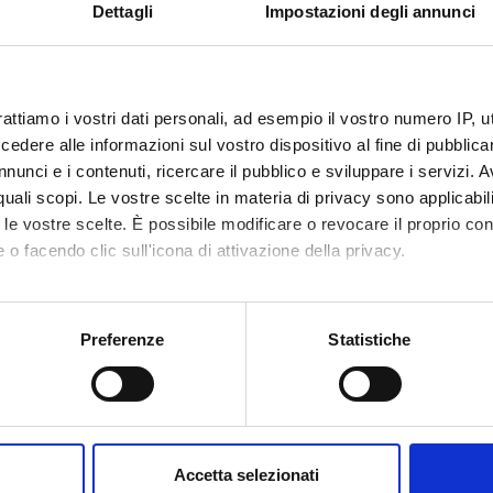
Dettagli
Impostazioni degli annunci
 FINANZIATORI:
 Ospedaliera di
Finanziamento:
assegnato e gestito dal 
 - Regione Veneto
rattiamo i vostri dati personali, ad esempio il vostro numero IP, 
dere alle informazioni sul vostro dispositivo al fine di pubblica
nunci e i contenuti, ricercare il pubblico e sviluppare i servizi. A
ECIPANTI AL PROGETTO
r quali scopi. Le vostre scelte in materia di privacy sono applicabi
to le vostre scelte. È possibile modificare o revocare il proprio 
pe Verlato
Professore ordinario
 o facendo clic sull'icona di attivazione della privacy.
mo anche:
oni sulla tua posizione geografica, con un'approssimazione di qu
ABORATORI ESTERNI
Preferenze
Statistiche
spositivo, scansionandolo attivamente alla ricerca di caratteristich
sco Procaccio
Azienda Ospedaliera di
Gaetano
Verona Transplant
aborati i tuoi dati personali e imposta le tue preferenze nella
s
coordinator
consenso in qualsiasi momento dalla Dichiarazione sui cookie.
Accetta selezionati