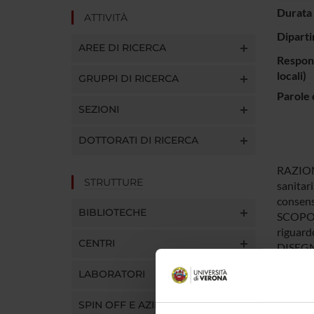
Durata 
ATTIVITÀ
Diparti
AREE DI RICERCA
Respons
locali)
GRUPPI DI RICERCA
Parole 
SEZIONI
DOTTORATI DI RICERCA
RAZIONA
STRUTTURE
sanitari
consens
BIBLIOTECHE
SCOPO: 
riguardo
CENTRI
DISEGNO
anonimo
LABORATORI
trapiant
RISULTAT
SPIN OFF E AZIENDE