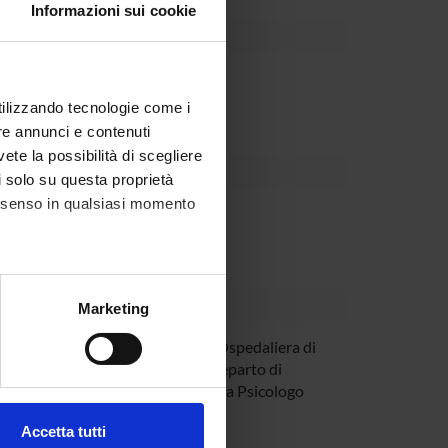
Informazioni sui cookie
Dipartimento
utilizzando tecnologie come i
re annunci e contenuti
vete la possibilità di scegliere
li solo su questa proprietà
consenso in qualsiasi momento
alche metro,
Marketing
e specifiche (impronte
 Trabucco
Azienda Ospedaliera di
Verona Reparto di
ezione dettagli
. Puoi
Neurologia Psicologo
Clinico
Accetta tutti