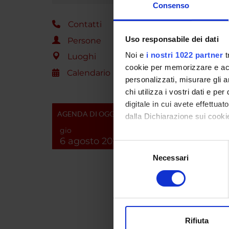
Consenso
ENTI
Contatti
Azienda
Uso responsabile dei dati
Persone
Verona
Noi e
i nostri 1022 partner
t
Luoghi
cookie per memorizzare e acce
Calendario
personalizzati, misurare gli an
PART
chi utilizza i vostri dati e pe
digitale in cui avete effettua
Giusep
AGENDA DI OGGI
dalla Dichiarazione sui cookie
gio
6 agosto 2026
Con il tuo consenso, vorrem
Selezione
raccogliere informazi
COLL
Necessari
del
Identificare il tuo di
consenso
France
digitali).
Approfondisci come vengono el
modificare o ritirare il tuo 
Rifiuta