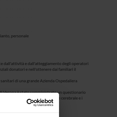
ianto, personale
dall'attività e dall'atteggiamento degli operatori
ali donatori e nell'ottenere dai familiari il
 sanitari di una grande Azienda Ospedaliera
 Verona è stato somministrato un questionario
 e motivazioni riguardo la morte cerebrale e i
sultati.