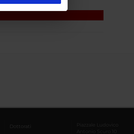
l media e per analizzare il
ostri partner che si occupano
azioni che hai fornito loro o
Piazzale Ludovico
Dottorati
Antonio Scuro 10