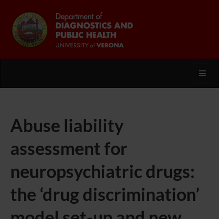
Toggl
Abuse liability
assessment for
neuropsychiatric drugs:
the ‘drug discrimination’
model set-up and new