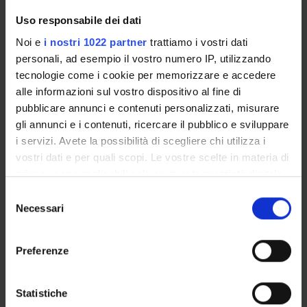
Funds:
assigned and managed by the department
Uso responsabile dei dati
Noi e
i nostri 1022 partner
trattiamo i vostri dati
Funds:
assigned and managed by the department
personali, ad esempio il vostro numero IP, utilizzando
Funds:
assigned and managed by the department
tecnologie come i cookie per memorizzare e accedere
alle informazioni sul vostro dispositivo al fine di
pubblicare annunci e contenuti personalizzati, misurare
gli annunci e i contenuti, ricercare il pubblico e sviluppare
PROJECT PARTICIPANTS
i servizi. Avete la possibilità di scegliere chi utilizza i
Alessia Auber
vostri dati e per quali scopi. Le vostre scelte in materia di
privacy sono applicabili solo su questa proprietà digitale
Cristiano Chiamulera
in cui avete effettuato le vostre scelte. È possibile
Full Professor
Selezione
modificare o revocare il proprio consenso in qualsiasi
Necessari
del
Marzia Di Chio
momento dalla Dichiarazione sui cookie o facendo clic
consenso
Technical-administrative staff
sull'icona di attivazione della privacy.
Preferenze
Con il tuo consenso, vorremmo anche:
RESEARCH AREAS INVOLVED IN THE PROJECT
raccogliere informazioni sulla tua posizione
Statistiche