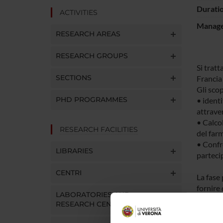
Durati
ACTIVITIES
Manager
RESEARCH AREAS
RESEARCH GROUPS
Si trat
SECTIONS
Francia 
Gli scop
PHD PROGRAMMES
• identi
attraver
• Calcol
RESEARCH FACILITIES
del far
• Confro
LIBRARIES
parteci
CENTRI
La fase 
fornire 
LABORATORIES AND
regional
RESEARCH CENTRES
I paesi