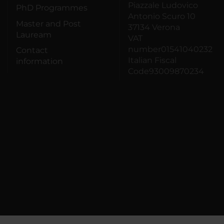
Piazzale Ludovico
PhD Programmes
Antonio Scuro 10
Master and Post
37134 Verona
Lauream
VAT
number01541040232
Contact
Italian Fiscal
information
Code93009870234