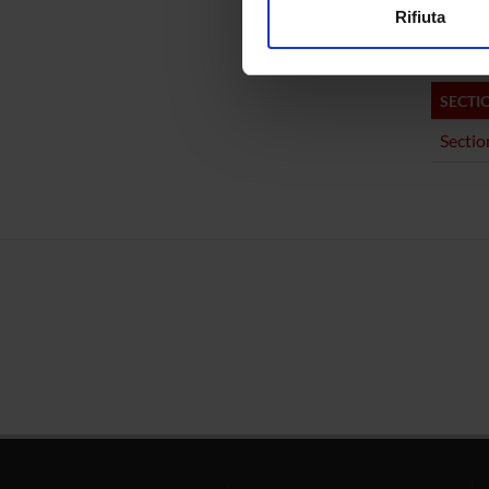
Pharm
Rifiuta
Utilizziamo i cookie per perso
nostro traffico. Condividiamo 
di analisi dei dati web, pubbl
SECTI
che hanno raccolto dal tuo uti
Sectio