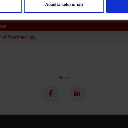
acology & Pharmacy (DNBM)
Accetta selezionati
nalizzare contenuti ed annunci, per fornire funzionalità dei socia
inoltre informazioni sul modo in cui utilizzi il nostro sito con i n
icità e social media, i quali potrebbero combinarle con altre inform
ONS
lizzo dei loro servizi.
n of Pharmacology
Share