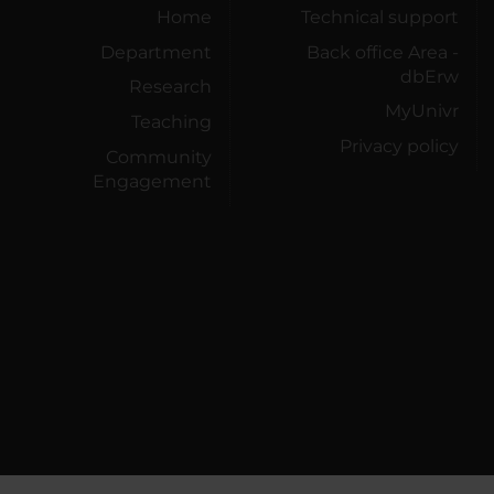
Home
Technical support
Department
Back office Area -
dbErw
Research
MyUnivr
Teaching
Privacy policy
Community
Engagement