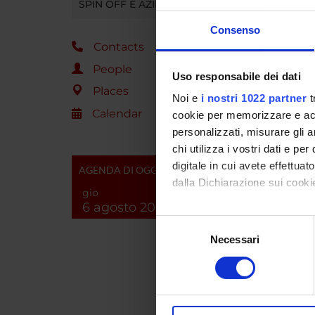
SPIN OFF E AZIENDE
numero e
indagine
Consenso
tre mesi
Contacts
People
Uso responsabile dei dati
SPO
Places
Noi e
i nostri 1022 partner
t
Calendar
cookie per memorizzare e acce
Commis
personalizzati, misurare gli an
chi utilizza i vostri dati e pe
digitale in cui avete effettua
AGENDA DI OGGI
dalla Dichiarazione sui cookie
PROJ
gio
6 agosto 2026
Anita C
Con il tuo consenso, vorrem
Selezione
raccogliere informazi
Necessari
del
Identificare il tuo di
consenso
RESEA
digitali).
Approfondisci come vengono el
Pharm
modificare o ritirare il tuo 