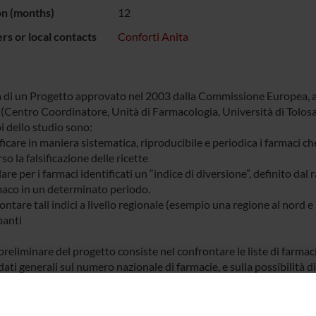
on (months)
12
s or local contacts
Conforti Anita
ta di un Progetto approvato nel 2003 dalla Commissione Europea, al
(Centro Coordinatore, Unità di Farmacologia, Università di Tolosa),
i dello studio sono:
ficare in maniera sistematica, riproducibile e periodica i farmaci 
so la falsificazione delle ricette
are per i farmaci identificati un “indice di diversione”, definito dal
maco in un determinato periodo.
ntare tali indici a livello regionale (esempio una regione al nord e u
panti
preliminare del progetto consiste nel confrontare le liste di farmaci 
dati generali sul numero nazionale di farmacie, e sulla possibilità di
e, nazionale?).
 partecipanti hanno condotto una prima fase retrospettiva, invian