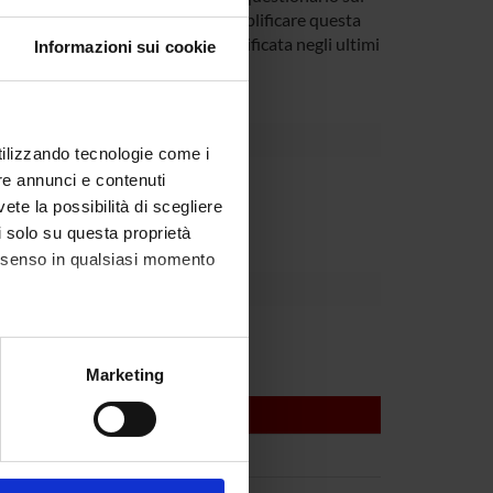
amo i risultati del Belgio per esemplificare questa
tato almeno una prescrizione falsificata negli ultimi
Informazioni sui cookie
utilizzando tecnologie come i
re annunci e contenuti
partment
vete la possibilità di scegliere
li solo su questa proprietà
consenso in qualsiasi momento
alche metro,
Marketing
e specifiche (impronte
ezione dettagli
. Puoi