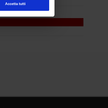
Accetta tutti
l media e per analizzare il
ostri partner che si occupano
azioni che hai fornito loro o