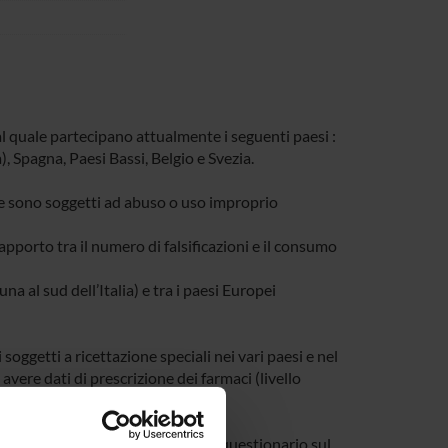
 quale partecipano attualmente i seguenti paesi :
 Spagna, Paesi Bassi, Belgio e Svezia.
che sono soggetti ad abuso o uso improprio
 rapporto tra il numero di falsificazioni e il consumo
na al sud dell’Italia) e tra i paesi Europei
soggetti a ricettazione speciali nei vari paesi e nel
 avere dati di prescrizione dei farmaci (livello
do ad un campione di farmacie un questionario sul