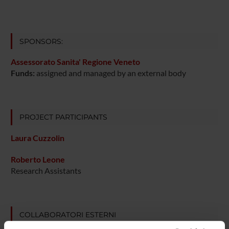
SPONSORS:
Assessorato Sanita' Regione Veneto
Funds:
assigned and managed by an external body
PROJECT PARTICIPANTS
Laura Cuzzolin
Roberto Leone
Research Assistants
COLLABORATORI ESTERNI