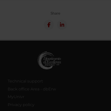
Share
Technical support
Back office Area - dbErw
MyUnivr
Privacy policy