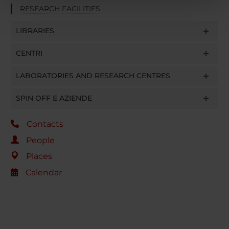
nostri partner che si occupano di analisi dei dati web,
RESEARCH FACILITIES
pubblicità e social media, i quali potrebbero combinarle
con altre informazioni che hai fornito loro o che hanno
LIBRARIES
raccolto dal tuo utilizzo dei loro servizi.
CENTRI
LABORATORIES AND RESEARCH CENTRES
SPIN OFF E AZIENDE
Contacts
People
Places
Calendar