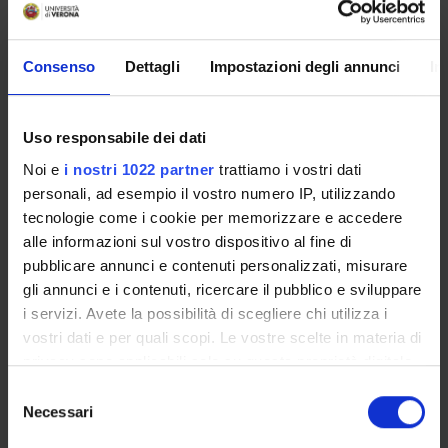
Silvia Brasola
Farmacie Territoriali ULSS 20 e
Consenso
Dettagli
Impostazioni degli annunci
In
Roberta Joppi
Farmacie Territoriali ULSS 20 e
Luigi Mezzalira
Uso responsabile dei dati
Farmacie Territoriali ULSS 20 e
Noi e
i nostri 1022 partner
trattiamo i vostri dati
Giovanni Battista Barbi
personali, ad esempio il vostro numero IP, utilizzando
ULSS 21
tecnologie come i cookie per memorizzare e accedere
alle informazioni sul vostro dispositivo al fine di
Giorgio Meneghelli
ULSS Venezia
pubblicare annunci e contenuti personalizzati, misurare
gli annunci e i contenuti, ricercare il pubblico e sviluppare
Michele Gangemi
i servizi. Avete la possibilità di scegliere chi utilizza i
ULSS 20
vostri dati e per quali scopi. Le vostre scelte in materia di
Giampietro Chiamenti
privacy sono applicabili solo su questa proprietà digitale
ULSS 20
in cui avete effettuato le vostre scelte. È possibile
Selezione
modificare o revocare il proprio consenso in qualsiasi
Vitalia Murgia
Necessari
del
Centro per la Ricerca e l'Educazione dei pediatri di famiglia
momento dalla Dichiarazione sui cookie o facendo clic
consenso