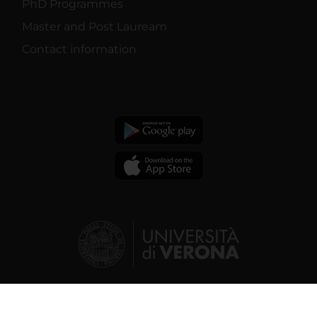
PhD Programmes
Master and Post Lauream
Contact information
© 2026 | Verona University