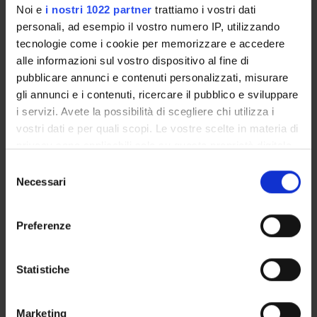
Technical-administrative staff
Noi e
i nostri 1022 partner
trattiamo i vostri dati
personali, ad esempio il vostro numero IP, utilizzando
Monia Donati
tecnologie come i cookie per memorizzare e accedere
alle informazioni sul vostro dispositivo al fine di
Roberto Leone
pubblicare annunci e contenuti personalizzati, misurare
Research Assistants
gli annunci e i contenuti, ricercare il pubblico e sviluppare
Giovanna Stoppa
i servizi. Avete la possibilità di scegliere chi utilizza i
vostri dati e per quali scopi. Le vostre scelte in materia di
privacy sono applicabili solo su questa proprietà digitale
SECTIONS
in cui avete effettuato le vostre scelte. È possibile
Selezione
modificare o revocare il proprio consenso in qualsiasi
Necessari
del
Section of Pharmacology
momento dalla Dichiarazione sui cookie o facendo clic
consenso
sull'icona di attivazione della privacy.
Preferenze
Con il tuo consenso, vorremmo anche:
ACTIVITIES
raccogliere informazioni sulla tua posizione
Statistiche
geografica, con un'approssimazione di qualche
RESEARCH AREAS
metro,
Marketing