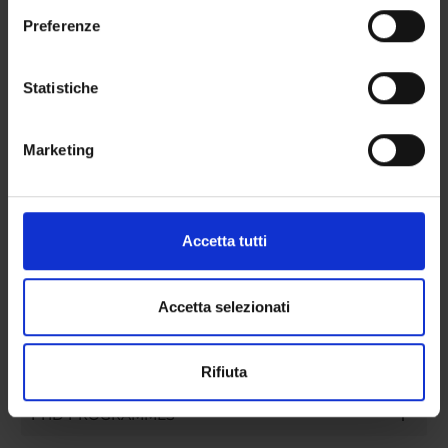
(CESPER)
sull'icona di attivazione della privacy.
Preferenze
Con il tuo consenso, vorremmo anche:
raccogliere informazioni sulla tua posizione
Statistiche
SECTIONS
geografica, con un'approssimazione di qualche
Section of Pharmacology
metro,
Marketing
Identificare il tuo dispositivo, scansionandolo
attivamente alla ricerca di caratteristiche specifiche
(impronte digitali).
Approfondisci come vengono elaborati i tuoi dati personali
ACTIVITIES
Accetta tutti
e imposta le tue preferenze nella
sezione dettagli
. Puoi
modificare o ritirare il tuo consenso in qualsiasi momento
RESEARCH AREAS
dalla Dichiarazione sui cookie.
Accetta selezionati
RESEARCH GROUPS
Utilizziamo i cookie per personalizzare contenuti ed
SECTIONS
Rifiuta
annunci, per fornire funzionalità dei social media e per
analizzare il nostro traffico. Condividiamo inoltre
PHD PROGRAMMES
informazioni sul modo in cui utilizzi il nostro sito con i