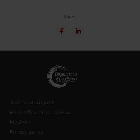
Share
Technical support
Back office Area - dbErw
MyUnivr
Privacy policy