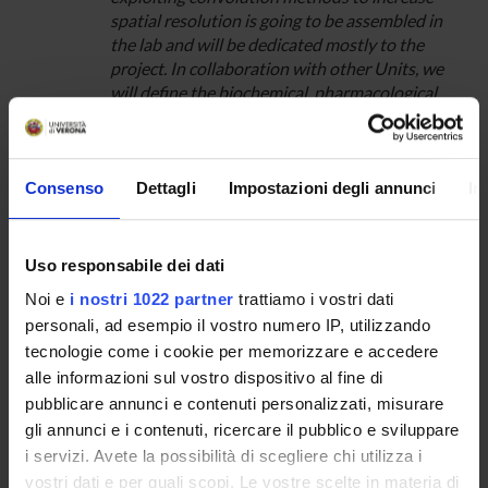
spatial resolution is going to be assembled in
the lab and will be dedicated mostly to the
project. In collaboration with other Units, we
will define the biochemical, pharmacological
and functional properties of the compartment
hosting the intracellular pool of SK(3) channels
and responsible for the channel regulated
insertion on the cell surface.
Consenso
Dettagli
Impostazioni degli annunci
In
Role of SK channels on the exo-endocytotic
activity of hippocampal neurones
For this aim the Unit will produce constructs of
Uso responsabile dei dati
GFP-SK(3) channels (including
Noi e
i nostri 1022 partner
trattiamo i vostri dati
mutated/deleted). The probes will be
personali, ad esempio il vostro numero IP, utilizzando
transfected in hippocampal neurons and their
tecnologie come i cookie per memorizzare e accedere
role in the exo-endocytotyc activity measured
alle informazioni sul vostro dispositivo al fine di
by fluorescent approaches in use by Units 1
and 4.
pubblicare annunci e contenuti personalizzati, misurare
gli annunci e i contenuti, ricercare il pubblico e sviluppare
i servizi. Avete la possibilità di scegliere chi utilizza i
vostri dati e per quali scopi. Le vostre scelte in materia di
SPONSORS: