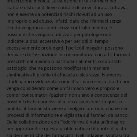
prescrizione medica. L’assunzione di tali farmaci per
trattare disturbi di lieve entità e di breve durata, tuttavia,
non è esente da potenziali rischi dovuti ad un uso
improprio o ad abuso. Infatti, dato che i farmaci senza
ricetta vengono assunti senza controllo medico, è
possibile che vengano utilizzati per patologie non
indicate, a dosi eccessive o per periodi di tempo
eccessivamente prolungati. I pericoli maggiori possono
derivare dall’assunzione in concomitanza con altri farmaci
prescritti dal medico o particolari alimenti, o con stati
patologici che ne possono modificare in maniera
significativa il profilo di efficacia e sicurezza. Numerosi
studi hanno evidenziato come il farmaco senza ricetta non
venga considerato come un farmaco vero e proprio e
come i consumatori/pazienti non siano a conoscenza dei
possibili rischi connessi alla loro assunzione. In questo
ambito, il farmacista viene a svolgere un ruolo chiave nei
processi di informazione e vigilanza sui farmaci da banco.
Dalla collaborazione con Federfarma è nata un’indagine
per approfondire questa problematica dal punto di vista
sia dei clienti che dei farmacisti. Nell’indagine, svoltasi tra