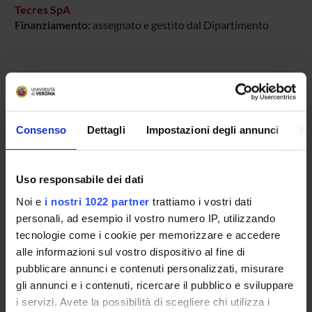
Tecres SpA
Finanziamento:
assegnato e gestito dal Dipartimento
PARTECIPANTI AL PROGETTO
Anna Benini
Tecnico-Amministrativo
Consenso
Dettagli
Impostazioni degli annunci
In
Elisa Bertazzoni Minelli
Uso responsabile dei dati
Noi e
i nostri 1022 partner
trattiamo i vostri dati
SEZIONI
personali, ad esempio il vostro numero IP, utilizzando
tecnologie come i cookie per memorizzare e accedere
Farmacologia
alle informazioni sul vostro dispositivo al fine di
pubblicare annunci e contenuti personalizzati, misurare
gli annunci e i contenuti, ricercare il pubblico e sviluppare
i servizi. Avete la possibilità di scegliere chi utilizza i