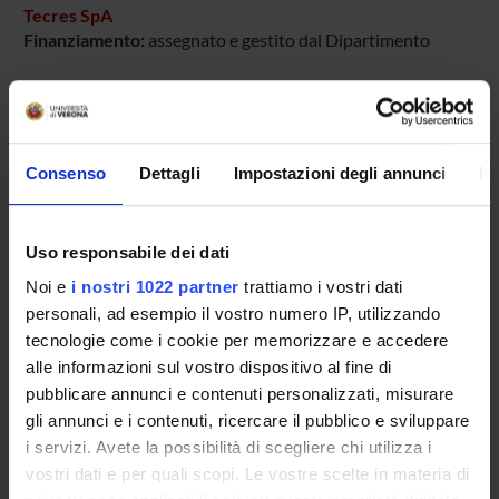
Tecres SpA
Finanziamento:
assegnato e gestito dal Dipartimento
PARTECIPANTI AL PROGETTO
Consenso
Dettagli
Impostazioni degli annunci
In
Elisa Bertazzoni Minelli
Uso responsabile dei dati
SEZIONI
Noi e
i nostri 1022 partner
trattiamo i vostri dati
Farmacologia
personali, ad esempio il vostro numero IP, utilizzando
tecnologie come i cookie per memorizzare e accedere
alle informazioni sul vostro dispositivo al fine di
pubblicare annunci e contenuti personalizzati, misurare
gli annunci e i contenuti, ricercare il pubblico e sviluppare
ATTIVITÀ
i servizi. Avete la possibilità di scegliere chi utilizza i
vostri dati e per quali scopi. Le vostre scelte in materia di
AREE DI RICERCA