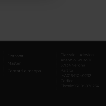
Piazzale Ludovico
Dottorati
Antonio Scuro 10
Master
37134 Verona
Partita
Contatti e mappa
IVA01541040232
Codice
Fiscale93009870234