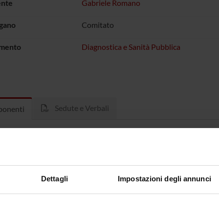
ente
Gabriele Romano
rgano
Comitato
imento
Diagnostica e Sanità Pubblica
Sedute e Verbali
onenti
i Cetto
Nicola Sm
e Romano
Stefano T
Dettagli
Impostazioni degli annunci
iani