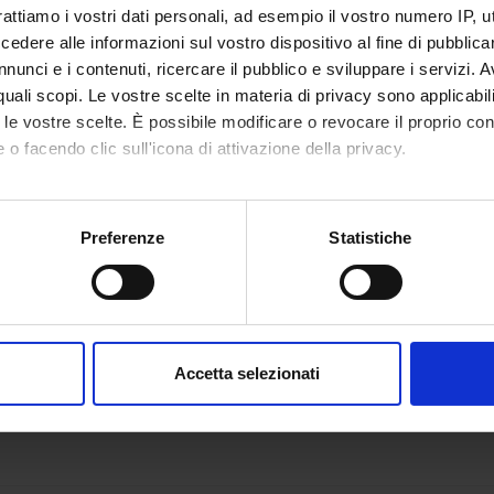
rattiamo i vostri dati personali, ad esempio il vostro numero IP, 
dere alle informazioni sul vostro dispositivo al fine di pubblica
nunci e i contenuti, ricercare il pubblico e sviluppare i servizi. A
r quali scopi. Le vostre scelte in materia di privacy sono applicabi
to le vostre scelte. È possibile modificare o revocare il proprio 
 o facendo clic sull'icona di attivazione della privacy.
mo anche:
oni sulla tua posizione geografica, con un'approssimazione di qu
Preferenze
Statistiche
spositivo, scansionandolo attivamente alla ricerca di caratteristich
aborati i tuoi dati personali e imposta le tue preferenze nella
s
consenso in qualsiasi momento dalla Dichiarazione sui cookie.
Accetta selezionati
nalizzare contenuti ed annunci, per fornire funzionalità dei socia
inoltre informazioni sul modo in cui utilizzi il nostro sito con i n
icità e social media, i quali potrebbero combinarle con altre inform
lizzo dei loro servizi.