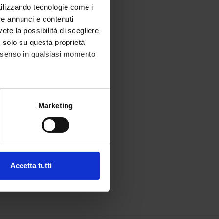
utilizzando tecnologie come i
re annunci e contenuti
vete la possibilità di scegliere
li solo su questa proprietà
consenso in qualsiasi momento
alche metro,
Marketing
e specifiche (impronte
ezione dettagli
. Puoi
Accetta tutti
l media e per analizzare il
ostri partner che si occupano
azioni che hai fornito loro o