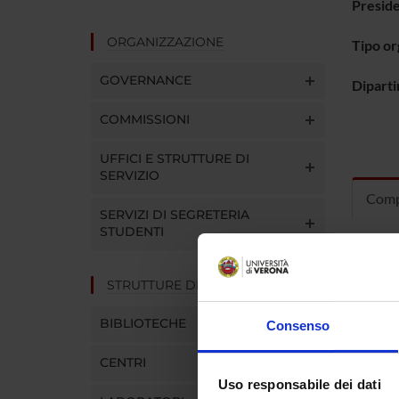
Presid
ORGANIZZAZIONE
Tipo o
GOVERNANCE
Dipart
COMMISSIONI
UFFICI E STRUTTURE DI
SERVIZIO
Comp
SERVIZI DI SEGRETERIA
STUDENTI
Gianluig
STRUTTURE DEL DIPARTIMENTO
Gabriel
BIBLIOTECHE
Consenso
Luisa Sa
CENTRI
Uso responsabile dei dati