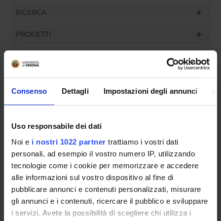
RICERCA
PROGETTI
INCARICHI
Consenso
Dettagli
Impostazioni degli annunci
In
ORGANIZZAZIONE
Uso responsabile dei dati
GOVERNANCE
Noi e
i nostri 1022 partner
trattiamo i vostri dati
COMMISSIONI
personali, ad esempio il vostro numero IP, utilizzando
tecnologie come i cookie per memorizzare e accedere
UFFICI E STRUTTURE DI SERVIZIO
alle informazioni sul vostro dispositivo al fine di
pubblicare annunci e contenuti personalizzati, misurare
SERVIZI DI SEGRETERIA STUDENTI
gli annunci e i contenuti, ricercare il pubblico e sviluppare
i servizi. Avete la possibilità di scegliere chi utilizza i
STRUTTURE DEL DIPARTIMENTO