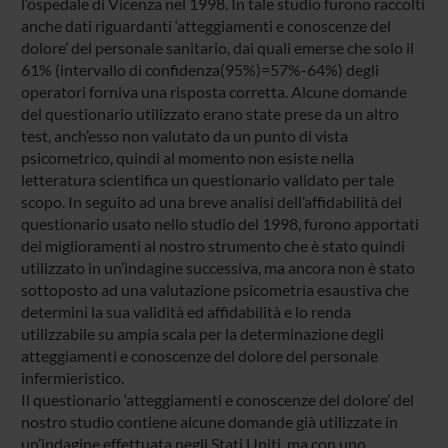
l’ospedale di Vicenza nel 1998. In tale studio furono raccolti
anche dati riguardanti ‘atteggiamenti e conoscenze del
dolore’ del personale sanitario, dai quali emerse che solo il
61% (intervallo di confidenza(95%)=57%-64%) degli
operatori forniva una risposta corretta. Alcune domande
del questionario utilizzato erano state prese da un altro
test, anch’esso non valutato da un punto di vista
psicometrico, quindi al momento non esiste nella
letteratura scientifica un questionario validato per tale
scopo. In seguito ad una breve analisi dell’affidabilità del
questionario usato nello studio del 1998, furono apportati
dei miglioramenti al nostro strumento che è stato quindi
utilizzato in un’indagine successiva, ma ancora non è stato
sottoposto ad una valutazione psicometria esaustiva che
determini la sua validità ed affidabilità e lo renda
utilizzabile su ampia scala per la determinazione degli
atteggiamenti e conoscenze del dolore del personale
infermieristico.
Il questionario ‘atteggiamenti e conoscenze del dolore’ del
nostro studio contiene alcune domande già utilizzate in
un’indagine effettuata negli Stati Uniti, ma con uno