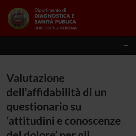
Toggl
Valutazione
dell’affidabilità di un
questionario su
‘attitudini e conoscenze
del dolore’ per gli