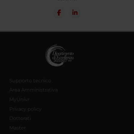
Supporto tecnico
Area Amministrativa
MyUnivr
Privacy policy
Dottorati
Master