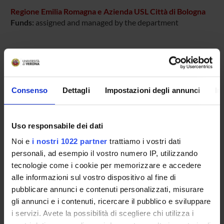
Regione Emilia Romagna e Azienda USL Città di Bologna
Funds:
assigned and managed by the department
PROJECT PARTICIPANTS
Francesco Amaddeo
Consenso
Dettagli
Impostazioni degli annunci
In
Full Professor
Michele Tansella
Uso responsabile dei dati
Noi e
i nostri 1022 partner
trattiamo i vostri dati
personali, ad esempio il vostro numero IP, utilizzando
SECTIONS
tecnologie come i cookie per memorizzare e accedere
Section of Psychiatry and Clinical Psychology
alle informazioni sul vostro dispositivo al fine di
pubblicare annunci e contenuti personalizzati, misurare
gli annunci e i contenuti, ricercare il pubblico e sviluppare
i servizi. Avete la possibilità di scegliere chi utilizza i