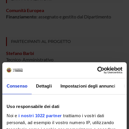
Comunità Europea
Finanziamento:
assegnato e gestito dal Dipartimento
PARTECIPANTI AL PROGETTO
Stefano Barbi
Tecnico-Amministrativo
Claudio Bassi
Massimo Falconi
Consenso
Dettagli
Impostazioni degli annunci
In
Maria Scardoni
Tecnico-Amministrativo
Uso responsabile dei dati
Aldo Scarpa
Professore ordinario
Noi e
i nostri 1022 partner
trattiamo i vostri dati
personali, ad esempio il vostro numero IP, utilizzando
Claudio Sorio