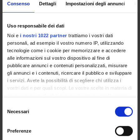
del resveratrolo ed in un secondo tempo verranno testati
Consenso
Dettagli
Impostazioni degli annunci
In
farmaci inibitori di istone-deacetilasi.
Uso responsabile dei dati
ENTI FINANZIATORI:
Noi e
i nostri 1022 partner
trattiamo i vostri dati
A.I.R.C. Associazione Italiana per la Ricerca sul Cancro
personali, ad esempio il vostro numero IP, utilizzando
Finanziamento:
assegnato e gestito dal Dipartimento
tecnologie come i cookie per memorizzare e accedere
alle informazioni sul vostro dispositivo al fine di
pubblicare annunci e contenuti personalizzati, misurare
gli annunci e i contenuti, ricercare il pubblico e sviluppare
PARTECIPANTI AL PROGETTO
i servizi. Avete la possibilità di scegliere chi utilizza i
Marco Chilosi
vostri dati e per quali scopi. Le vostre scelte in materia di
privacy sono applicabili solo su questa proprietà digitale
Alberto Zamo'
in cui avete effettuato le vostre scelte. È possibile
Selezione
modificare o revocare il proprio consenso in qualsiasi
Necessari
del
momento dalla Dichiarazione sui cookie o facendo clic
consenso
sull'icona di attivazione della privacy.
SEZIONI
Preferenze
Anatomia Patologica