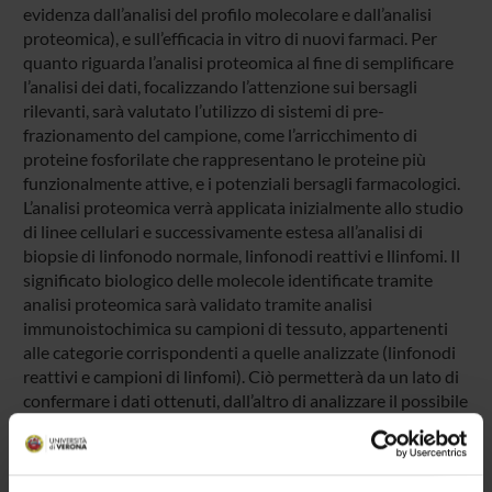
evidenza dall’analisi del profilo molecolare e dall’analisi
proteomica), e sull’efficacia in vitro di nuovi farmaci. Per
quanto riguarda l’analisi proteomica al fine di semplificare
l’analisi dei dati, focalizzando l’attenzione sui bersagli
rilevanti, sarà valutato l’utilizzo di sistemi di pre-
frazionamento del campione, come l’arricchimento di
proteine fosforilate che rappresentano le proteine più
funzionalmente attive, e i potenziali bersagli farmacologici.
L’analisi proteomica verrà applicata inizialmente allo studio
di linee cellulari e successivamente estesa all’analisi di
biopsie di linfonodo normale, linfonodi reattivi e llinfomi. Il
significato biologico delle molecole identificate tramite
analisi proteomica sarà validato tramite analisi
immunoistochimica su campioni di tessuto, appartenenti
alle categorie corrispondenti a quelle analizzate (linfonodi
reattivi e campioni di linfomi). Ciò permetterà da un lato di
confermare i dati ottenuti, dall’altro di analizzare il possibile
utilizzo diagnostico del marcatore. Per quanto riguarda la
manipolazione farmacologica di linee cellulari di linfoma a
cellule del mantello, verrà valutata l’azione farmacologica