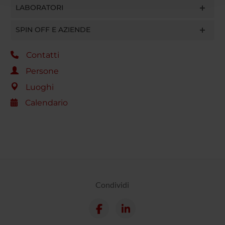
LABORATORI
raccolto dal tuo utilizzo dei loro servizi.
SPIN OFF E AZIENDE
Contatti
Persone
Luoghi
Calendario
Condividi