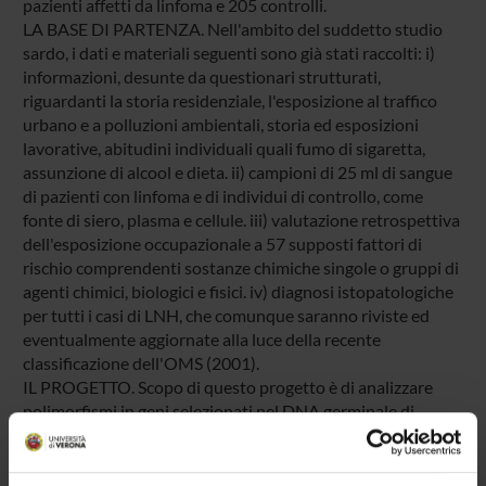
pazienti affetti da linfoma e 205 controlli.
LA BASE DI PARTENZA. Nell'ambito del suddetto studio
sardo, i dati e materiali seguenti sono già stati raccolti: i)
informazioni, desunte da questionari strutturati,
riguardanti la storia residenziale, l'esposizione al traffico
urbano e a polluzioni ambientali, storia ed esposizioni
lavorative, abitudini individuali quali fumo di sigaretta,
assunzione di alcool e dieta. ii) campioni di 25 ml di sangue
di pazienti con linfoma e di individui di controllo, come
fonte di siero, plasma e cellule. iii) valutazione retrospettiva
dell'esposizione occupazionale a 57 supposti fattori di
rischio comprendenti sostanze chimiche singole o gruppi di
agenti chimici, biologici e fisici. iv) diagnosi istopatologiche
per tutti i casi di LNH, che comunque saranno riviste ed
eventualmente aggiornate alla luce della recente
classificazione dell'OMS (2001).
IL PROGETTO. Scopo di questo progetto è di analizzare
polimorfismi in geni selezionati nel DNA germinale di
pazienti ammalati di linfoma e individui di controllo. I
polimorfismi oggetto di studio comprendono quelli nel
gene VEGF correlato all'angiogenesi; nei membri delle