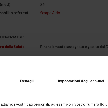
(mesi)
36
abili (o referenti
Scarpa Aldo
 FINANZIATORI:
ro della Salute
Finanziamento:
assegnato e gestito dal 
ECIPANTI AL PROGETTO
carpa
Professore ordinario
Dettagli
Impostazioni degli annunci
NI
rattiamo i vostri dati personali, ad esempio il vostro numero IP, 