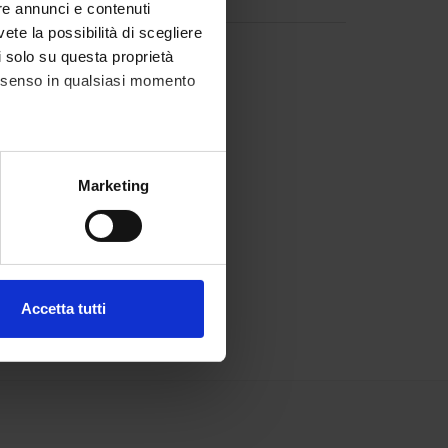
re annunci e contenuti
vete la possibilità di scegliere
li solo su questa proprietà
consenso in qualsiasi momento
alche metro,
Marketing
e specifiche (impronte
ezione dettagli
. Puoi
Accetta tutti
l media e per analizzare il
ostri partner che si occupano
azioni che hai fornito loro o