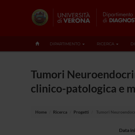
DIPARTIMENTO
RICERCA
D
Tumori Neuroendocrini
clinico-patologica e 
Home
Ricerca
Progetti
Tumori Neuroendocrin
Data in