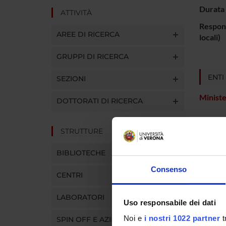
Durata 
ATTIVITÀ
Respons
AREE DI RICERCA
locali)
GRUPPI DI RICERCA
ENTI
SEZIONI
Ministe
DOTTORATI DI RICERCA
STRUTTURE
PART
BIBLIOTECHE
Aldo S
Consenso
CENTRI
LABORATORI
Uso responsabile dei dati
SEZIO
Noi e
i nostri 1022 partner
t
SPIN OFF E AZIENDE