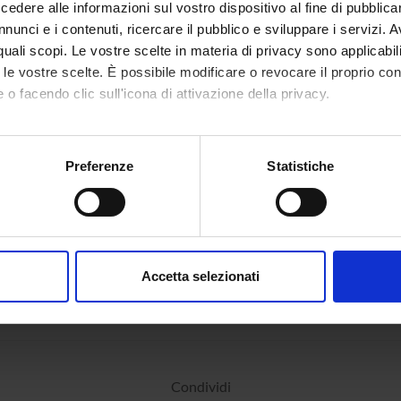
ia Patologica
dere alle informazioni sul vostro dispositivo al fine di pubblica
nunci e i contenuti, ricercare il pubblico e sviluppare i servizi. A
r quali scopi. Le vostre scelte in materia di privacy sono applicabi
to le vostre scelte. È possibile modificare o revocare il proprio 
 o facendo clic sull'icona di attivazione della privacy.
mo anche:
oni sulla tua posizione geografica, con un'approssimazione di qu
Preferenze
Statistiche
spositivo, scansionandolo attivamente alla ricerca di caratteristich
aborati i tuoi dati personali e imposta le tue preferenze nella
s
consenso in qualsiasi momento dalla Dichiarazione sui cookie.
Accetta selezionati
nalizzare contenuti ed annunci, per fornire funzionalità dei socia
inoltre informazioni sul modo in cui utilizzi il nostro sito con i n
icità e social media, i quali potrebbero combinarle con altre inform
lizzo dei loro servizi.
Condividi