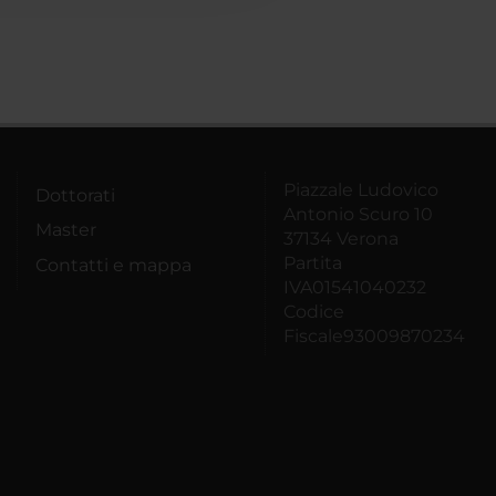
Piazzale Ludovico
Dottorati
Antonio Scuro 10
Master
37134 Verona
Partita
Contatti e mappa
IVA01541040232
Codice
Fiscale93009870234