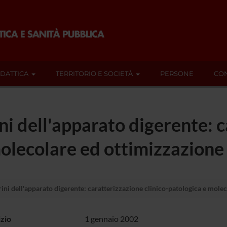
IDATTICA
TERRITORIO E SOCIETÀ
PERSONE
CON
 dell'apparato digerente: c
molecolare ed ottimizzazione
i dell'apparato digerente: caratterizzazione clinico-patologica e molec
izio
1 gennaio 2002