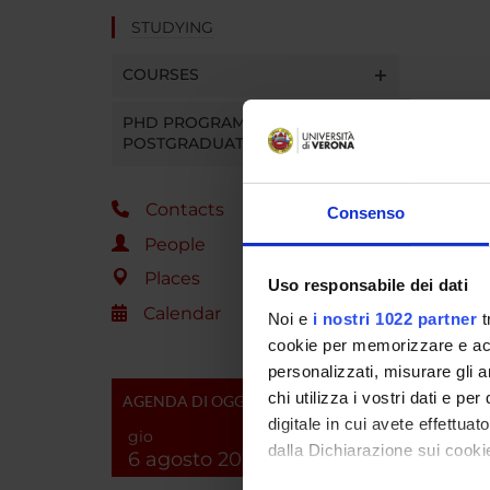
STUDYING
COURSES
PHD PROGRAMMES AND
POSTGRADUATE TRAINING
Contacts
Consenso
People
Places
Uso responsabile dei dati
Calendar
Noi e
i nostri 1022 partner
t
cookie per memorizzare e acce
personalizzati, misurare gli an
chi utilizza i vostri dati e pe
AGENDA DI OGGI
digitale in cui avete effettua
gio
dalla Dichiarazione sui cookie
6 agosto 2026