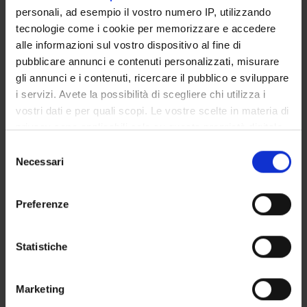
Full Professor
personali, ad esempio il vostro numero IP, utilizzando
tecnologie come i cookie per memorizzare e accedere
Claudio Sorio
alle informazioni sul vostro dispositivo al fine di
Associate Professor
pubblicare annunci e contenuti personalizzati, misurare
Giuseppe Zamboni
gli annunci e i contenuti, ricercare il pubblico e sviluppare
i servizi. Avete la possibilità di scegliere chi utilizza i
vostri dati e per quali scopi. Le vostre scelte in materia di
SECTIONS
privacy sono applicabili solo su questa proprietà digitale
in cui avete effettuato le vostre scelte. È possibile
Selezione
Pathological Anatomy Section
modificare o revocare il proprio consenso in qualsiasi
Necessari
del
momento dalla Dichiarazione sui cookie o facendo clic
consenso
sull'icona di attivazione della privacy.
Preferenze
Con il tuo consenso, vorremmo anche:
ACTIVITIES
raccogliere informazioni sulla tua posizione
Statistiche
RESEARCH AREAS
geografica, con un'approssimazione di qualche
metro,
Marketing
RESEARCH GROUPS
Identificare il tuo dispositivo, scansionandolo