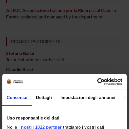
A.I.R.C. Associazione Italiana per la Ricerca sul Cancro
Funds:
assigned and managed by the department
PROJECT PARTICIPANTS
Stefano Barbi
Technical-administrative staff
Claudio Bassi
Paola Capelli
Marco Chilosi
Consenso
Dettagli
Impostazioni degli annunci
In
Massimo Falconi
Maria Scardoni
Technical-administrative staff
Uso responsabile dei dati
Aldo Scarpa
Noi e
i nostri 1022 partner
trattiamo i vostri dati