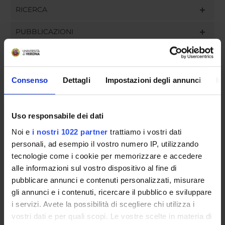
RICERCA
PUBBLICAZIONI
INCARICHI
Consenso
Dettagli
Impostazioni degli annunci
In
ORGANIZZAZIONE
Uso responsabile dei dati
GOVERNANCE
Noi e
i nostri 1022 partner
trattiamo i vostri dati
personali, ad esempio il vostro numero IP, utilizzando
COMMISSIONI
tecnologie come i cookie per memorizzare e accedere
alle informazioni sul vostro dispositivo al fine di
UFFICI E STRUTTURE DI SERVIZIO
pubblicare annunci e contenuti personalizzati, misurare
gli annunci e i contenuti, ricercare il pubblico e sviluppare
SERVIZI DI SEGRETERIA STUDENTI
i servizi. Avete la possibilità di scegliere chi utilizza i
vostri dati e per quali scopi. Le vostre scelte in materia di
STRUTTURE DEL DIPARTIMENTO