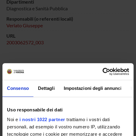
Dipartimenti
Diagnostica e Sanità Pubblica
Responsabili (o referenti locali)
Verlato Giuseppe
URL
2003062572_003
ENTI FINANZIATORI:
Ministero dell'Istruzione dell'Università e della Ricerca
Consenso
Dettagli
Impostazioni degli annunci
In
Finanziamento:
assegnato e gestito dal Dipartimento
Programma:
COFIN - Progetti di Ricerca di Interesse
Nazionale
Uso responsabile dei dati
Noi e
i nostri 1022 partner
trattiamo i vostri dati
personali, ad esempio il vostro numero IP, utilizzando
PARTECIPANTI AL PROGETTO
tecnologie come i cookie per memorizzare e accedere