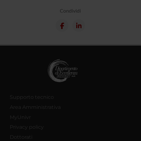
Condividi
Supporto tecnico
Area Amministrativa
MyUnivr
Privacy policy
Dottorati