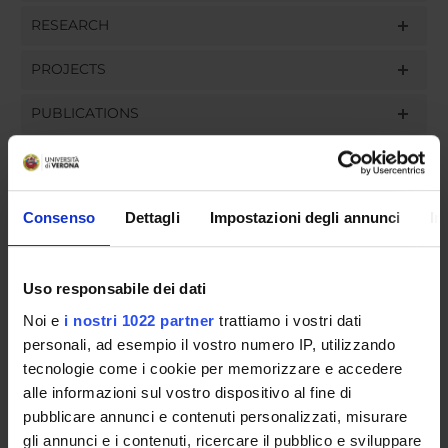
RESEARCH
PROJECTS
PUBLICATIONS
ASSIGNMENTS
Consenso
Dettagli
Impostazioni degli annunci
In
ORGANISATION
Uso responsabile dei dati
GOVERNANCE
Noi e
i nostri 1022 partner
trattiamo i vostri dati
personali, ad esempio il vostro numero IP, utilizzando
COMMITTEES
tecnologie come i cookie per memorizzare e accedere
alle informazioni sul vostro dispositivo al fine di
DEPARTMENT ADMINISTRATION OFFICES
pubblicare annunci e contenuti personalizzati, misurare
gli annunci e i contenuti, ricercare il pubblico e sviluppare
STUDENT ADMINISTRATION OFFICES