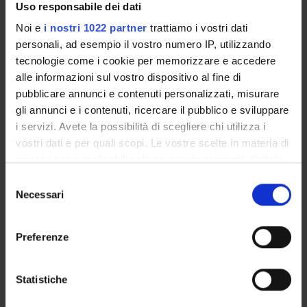
Uso responsabile dei dati
Noi e
i nostri 1022 partner
trattiamo i vostri dati
personali, ad esempio il vostro numero IP, utilizzando
PROJECT PARTICIPANTS
tecnologie come i cookie per memorizzare e accedere
alle informazioni sul vostro dispositivo al fine di
Denise Doria
pubblicare annunci e contenuti personalizzati, misurare
Maria Enrica Fracasso
gli annunci e i contenuti, ricercare il pubblico e sviluppare
i servizi. Avete la possibilità di scegliere chi utilizza i
Alessia Scotton
vostri dati e per quali scopi. Le vostre scelte in materia di
privacy sono applicabili solo su questa proprietà digitale
in cui avete effettuato le vostre scelte. È possibile
Selezione
SECTIONS
modificare o revocare il proprio consenso in qualsiasi
Necessari
del
momento dalla Dichiarazione sui cookie o facendo clic
consenso
Section of Pharmacology
sull'icona di attivazione della privacy.
Preferenze
Con il tuo consenso, vorremmo anche:
raccogliere informazioni sulla tua posizione
Statistiche
geografica, con un'approssimazione di qualche
ACTIVITIES