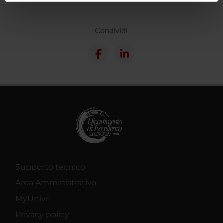
informazioni sul modo in cui utilizzi il nostro sito con i
nostri partner che si occupano di analisi dei dati web,
Condividi
pubblicità e social media, i quali potrebbero combinarle
con altre informazioni che hai fornito loro o che hanno
raccolto dal tuo utilizzo dei loro servizi.
Supporto tecnico
Area Amministrativa
MyUnivr
Privacy policy