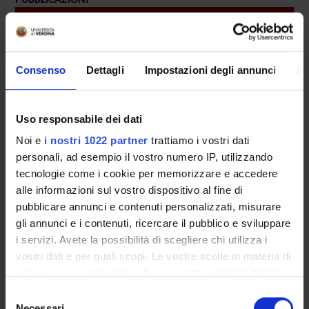
TITOLO
Carbohydrate-deficient transferrin (CDT): Analytical and inte
Consenso
Dettagli
Impostazioni degli annunci
In
Carbohydrate-Deficient Transferrin (CDT). Guidelines for anal
Objective post-mortem diagnosis of chronic alcohol abuse - A
Uso responsabile dei dati
Noi e
i nostri 1022 partner
trattiamo i vostri dati
personali, ad esempio il vostro numero IP, utilizzando
ATTIVITÀ
tecnologie come i cookie per memorizzare e accedere
alle informazioni sul vostro dispositivo al fine di
AREE DI RICERCA
pubblicare annunci e contenuti personalizzati, misurare
gli annunci e i contenuti, ricercare il pubblico e sviluppare
GRUPPI DI RICERCA
i servizi. Avete la possibilità di scegliere chi utilizza i
vostri dati e per quali scopi. Le vostre scelte in materia di
SEZIONI
privacy sono applicabili solo su questa proprietà digitale
in cui avete effettuato le vostre scelte. È possibile
DOTTORATI DI RICERCA
Selezione
modificare o revocare il proprio consenso in qualsiasi
Necessari