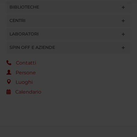
raccolto dal tuo utilizzo dei loro servizi.
BIBLIOTECHE
CENTRI
LABORATORI
SPIN OFF E AZIENDE
Contatti
Persone
Luoghi
Calendario