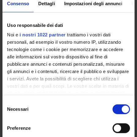
Consenso
Dettagli
Impostazioni degli annunci
In
Handle IRIS:
11562/340175
depositato il:
Uso responsabile dei dati
29 marzo 2012
Noi e
i nostri 1022 partner
trattiamo i vostri dati
ultima modifica:
personali, ad esempio il vostro numero IP, utilizzando
27 novembre 2022
tecnologie come i cookie per memorizzare e accedere
alle informazioni sul vostro dispositivo al fine di
Citazione bibliografica:
pubblicare annunci e contenuti personalizzati, misurare
Romeo, N.; Bosio, A.;
Romeo, Alessandro
,
An innovative
gli annunci e i contenuti, ricercare il pubblico e sviluppare
process suitable to produce high-efficiency CdTe/CdS thin-
film modules
«Solar Energy Materials and Solar Cells»
i servizi. Avete la possibilità di scegliere chi utilizza i
, vol.
94
, n.
1
,
2010
,
pp. 2-7
vostri dati e per quali scopi. Le vostre scelte in materia di
privacy sono applicabili solo su questa proprietà digitale
Consulta la scheda completa presente nel
repository
in cui avete effettuato le vostre scelte. È possibile
Selezione
istituzionale della Ricerca di Ateneo
modificare o revocare il proprio consenso in qualsiasi
Necessari
del
momento dalla Dichiarazione sui cookie o facendo clic
consenso
sull'icona di attivazione della privacy.
PROGETTI COLLEGATI
Preferenze
TITOLO