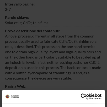
Intervallo pagine:
2-7
Parole chiave:
Solar cells; CdTe; thin films
Breve descrizione dei contenuti:
A novel process, different in all steps from the common
process usually used to fabricate CdTe/CdS thinfilm solar
cells, is described. This process on the one hand permits
one to obtain high-quality layers and high-quality cells and
on the other hand is particularly suitable to be scaled up at
an industrial level. In fact, neither etching baths nor CdCl2
deposition is used in this process. The back contact is made
with a buffer layer capable of stabilizing Cu and, as a
consequence, the devices are very stable.
Pagina Web:
http://www.elsevier.com/wps/find/journaldescription.cws_h
Id prodotto:
54040