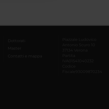
Piazzale Ludovico
Dottorati
Antonio Scuro 10
Master
37134 Verona
Partita
Contatti e mappa
IVA01541040232
Codice
Fiscale93009870234