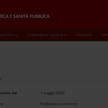
IDATTICA
TERRITORIO E SOCIETÀ
PERSONE
CON
er
sente dal
1 maggio 2022
ca
Professore a contratto