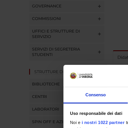
GOVERNANCE
COMMISSIONI
UFFICI E STRUTTURE DI
SERVIZIO
SERVIZI DI SEGRETERIA
STUDENTI
Dida
STRUTTURE DEL DIPARTIMENTO
INS
BIBLIOTECHE
Insegna
Clicca s
Consenso
CENTRI
LABORATORI
Uso responsabile dei dati
SPIN OFF E AZIENDE
Noi e
i nostri 1022 partner
t
CORS