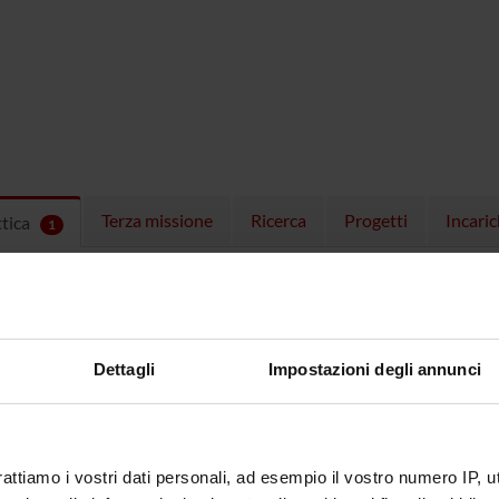
Terza missione
Ricerca
Progetti
Incaric
ttica
1
EGNAMENTI
menti attivi nel periodo selezionato:
1
.
ull'insegnamento per vedere orari e dettagli del corso.
Dettagli
Impostazioni degli annunci
rattiamo i vostri dati personali, ad esempio il vostro numero IP, 
O
NOME
CREDITI
TOTALI