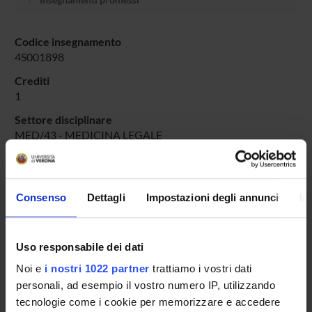
Codice insegnamento
4S001898
Crediti
1
Settore disciplinare
MED/43 - MEDICINA LEGALE
Consenso
Dettagli
Impostazioni degli annunci
In
Presentazione
Come iscriversi e Requisiti di ammissione
Piani didattici
Uso responsabile dei dati
Insegnamenti
Noi e
i nostri 1022 partner
trattiamo i vostri dati
Bacheca avvisi
personali, ad esempio il vostro numero IP, utilizzando
Organi collegiali e di governo
tecnologie come i cookie per memorizzare e accedere