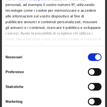
Personale di spin-off
personali, ad esempio il vostro numero IP, utilizzando
tecnologie come i cookie per memorizzare e accedere
Francesca Marini
alle informazioni sul vostro dispositivo al fine di
Mara Mazzola
pubblicare annunci e contenuti personalizzati, misurare
gli annunci e i contenuti, ricercare il pubblico e sviluppare
i servizi. Avete la possibilità di scegliere chi utilizza i
vostri dati e per quali scopi. Le vostre scelte in materia di
SEZIONI
privacy sono applicabili solo su questa proprietà digitale
Farmacologia
in cui avete effettuato le vostre scelte. È possibile
Selezione
modificare o revocare il proprio consenso in qualsiasi
Necessari
del
momento dalla Dichiarazione sui cookie o facendo clic
consenso
sull'icona di attivazione della privacy.
Preferenze
ATTIVITÀ
Con il tuo consenso, vorremmo anche:
raccogliere informazioni sulla tua posizione
AREE DI RICERCA
Statistiche
geografica, con un'approssimazione di qualche
GRUPPI DI RICERCA
metro,
Marketing
Identificare il tuo dispositivo, scansionandolo