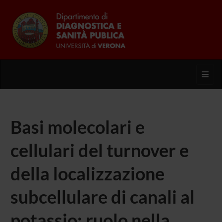
Toggl
Basi molecolari e
cellulari del turnover e
della localizzazione
subcellulare di canali al
potassio: ruolo nella