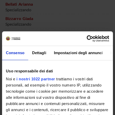
Bellati Arianna
Specializzando
Bizzarro Giada
Specializzando
Bottarel Elena
Specializzando
Carrara Elena
Professore associato
Consenso
Dettagli
Impostazioni degli annunci
In
Cichellero Elena
Specializzando
Uso responsabile dei dati
Cioli Puviani Filippo
Noi e
i nostri 1022 partner
trattiamo i vostri dati
Incaricato alla ricerca
personali, ad esempio il vostro numero IP, utilizzando
Conti Michela
tecnologie come i cookie per memorizzare e accedere
Ricercatore
alle informazioni sul vostro dispositivo al fine di
pubblicare annunci e contenuti personalizzati, misurare
Curro' Ilaria
gli annunci e i contenuti, ricercare il pubblico e sviluppare
Tecnico-Amministrativo