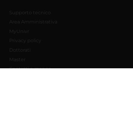
Supporto tecnico
Area Amministrativa
MyUnivr
Privacy policy
Dottorati
Master
Contatti e mappa