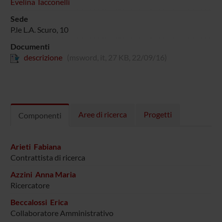
Evelina Tacconelli
Sede
P.le L.A. Scuro, 10
Documenti
descrizione
(msword, it, 27 KB, 22/09/16)
Aree di ricerca
Progetti
Componenti
Arieti Fabiana
Contrattista di ricerca
Azzini Anna Maria
Ricercatore
Beccalossi Erica
Collaboratore Amministrativo