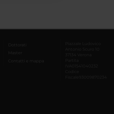
Piazzale Ludovico
Dottorati
Antonio Scuro 10
Master
37134 Verona
Partita
Contatti e mappa
IVA01541040232
Codice
Fiscale93009870234