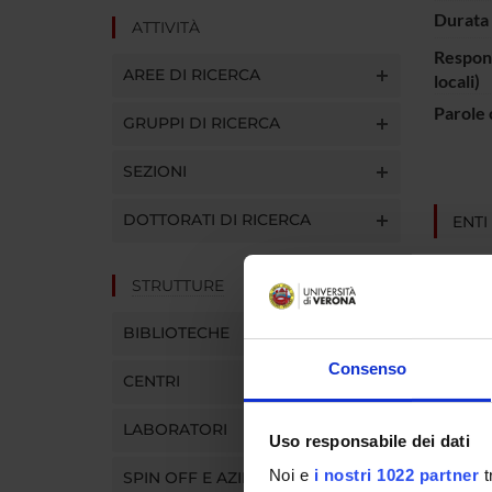
Durata 
ATTIVITÀ
Respons
AREE DI RICERCA
locali)
Parole 
GRUPPI DI RICERCA
SEZIONI
DOTTORATI DI RICERCA
ENTI
ASTRA
STRUTTURE
BIBLIOTECHE
Consenso
PART
CENTRI
Robert
LABORATORI
Uso responsabile dei dati
Noi e
i nostri 1022 partner
t
SPIN OFF E AZIENDE