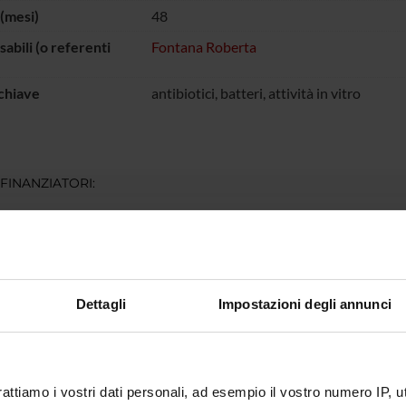
(mesi)
48
abili (o referenti
Fontana Roberta
chiave
antibiotici, batteri, attività in vitro
 FINANZIATORI:
ZENECA
Finanziamento:
assegnato e gestito dal 
Dettagli
Impostazioni degli annunci
ECIPANTI AL PROGETTO
a Fontana
rattiamo i vostri dati personali, ad esempio il vostro numero IP, 