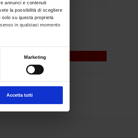
re annunci e contenuti
vete la possibilità di scegliere
li solo su questa proprietà
consenso in qualsiasi momento
alche metro,
Marketing
e specifiche (impronte
ezione dettagli
. Puoi
Accetta tutti
l media e per analizzare il
ostri partner che si occupano
azioni che hai fornito loro o