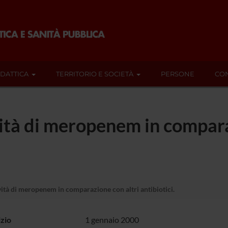
IDATTICA
TERRITORIO E SOCIETÀ
PERSONE
CON
vità di meropenem in compara
vità di meropenem in comparazione con altri antibiotici.
izio
1 gennaio 2000