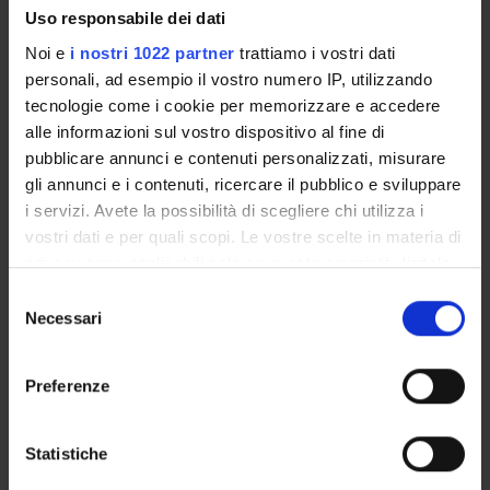
ASSIGNMENTS
Uso responsabile dei dati
Noi e
i nostri 1022 partner
trattiamo i vostri dati
personali, ad esempio il vostro numero IP, utilizzando
tecnologie come i cookie per memorizzare e accedere
alle informazioni sul vostro dispositivo al fine di
ORGANISATION
pubblicare annunci e contenuti personalizzati, misurare
gli annunci e i contenuti, ricercare il pubblico e sviluppare
GOVERNANCE
i servizi. Avete la possibilità di scegliere chi utilizza i
COMMITTEES
vostri dati e per quali scopi. Le vostre scelte in materia di
privacy sono applicabili solo su questa proprietà digitale
DEPARTMENT ADMINISTRATION OFFICES
in cui avete effettuato le vostre scelte. È possibile
Selezione
modificare o revocare il proprio consenso in qualsiasi
Necessari
del
STUDENT ADMINISTRATION OFFICES
momento dalla Dichiarazione sui cookie o facendo clic
consenso
sull'icona di attivazione della privacy.
DEPARTMENT FACILITIES
Preferenze
Con il tuo consenso, vorremmo anche:
LIBRARIES
raccogliere informazioni sulla tua posizione
Statistiche
geografica, con un'approssimazione di qualche
CENTRI