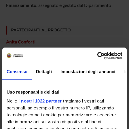
Finanziamento:
assegnato e gestito dal Dipartimento
PARTECIPANTI AL PROGETTO
Anita Conforti
Giampaolo Velo
Consenso
Dettagli
Impostazioni degli annunci
In
AREE DI RICERCA COINVOLTE DAL PROGETTO
Pharmacology & Pharmacy (DDSP)
Uso responsabile dei dati
Pharmacology & Pharmacy (DNBM)
Noi e
i nostri 1022 partner
trattiamo i vostri dati
personali, ad esempio il vostro numero IP, utilizzando
tecnologie come i cookie per memorizzare e accedere
alle informazioni sul vostro dispositivo al fine di
SEZIONI
pubblicare annunci e contenuti personalizzati, misurare