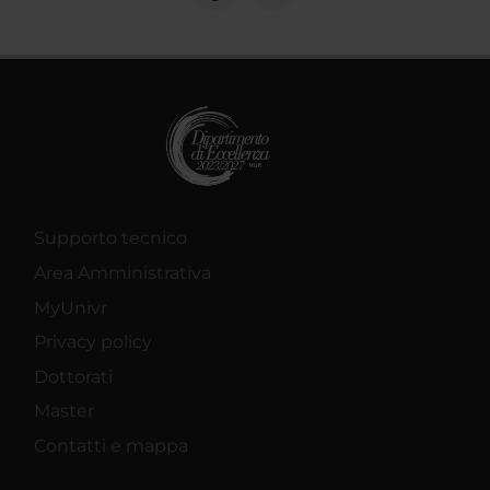
Supporto tecnico
Area Amministrativa
MyUnivr
Privacy policy
Dottorati
Master
Contatti e mappa