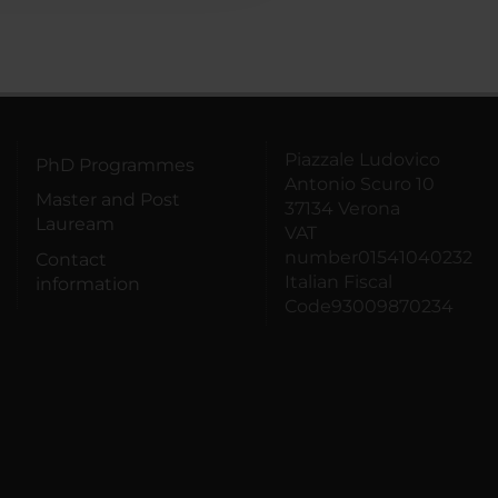
Piazzale Ludovico
PhD Programmes
Antonio Scuro 10
Master and Post
37134 Verona
Lauream
VAT
number01541040232
Contact
Italian Fiscal
information
Code93009870234