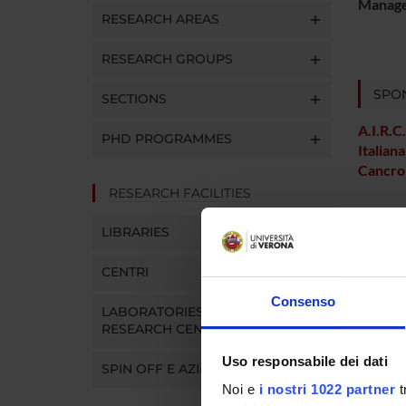
Manager
RESEARCH AREAS
RESEARCH GROUPS
SPO
SECTIONS
A.I.R.C
PHD PROGRAMMES
Italiana
Cancro
RESEARCH FACILITIES
LIBRARIES
PROJ
CENTRI
Aldo S
Consenso
LABORATORIES AND
RESEARCH CENTRES
SECTI
Uso responsabile dei dati
SPIN OFF E AZIENDE
Pathol
Noi e
i nostri 1022 partner
t