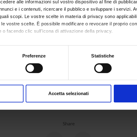
dere alle informazioni sul vostro dispositivo al fine di pubblica
nunci e i contenuti, ricercare il pubblico e sviluppare i servizi. A
r quali scopi. Le vostre scelte in materia di privacy sono applicabi
to le vostre scelte. È possibile modificare o revocare il proprio 
 o facendo clic sull'icona di attivazione della privacy.
mo anche:
oni sulla tua posizione geografica, con un'approssimazione di qu
Preferenze
Statistiche
spositivo, scansionandolo attivamente alla ricerca di caratteristich
aborati i tuoi dati personali e imposta le tue preferenze nella
s
consenso in qualsiasi momento dalla Dichiarazione sui cookie.
Accetta selezionati
nalizzare contenuti ed annunci, per fornire funzionalità dei socia
inoltre informazioni sul modo in cui utilizzi il nostro sito con i n
icità e social media, i quali potrebbero combinarle con altre inform
lizzo dei loro servizi.
Share