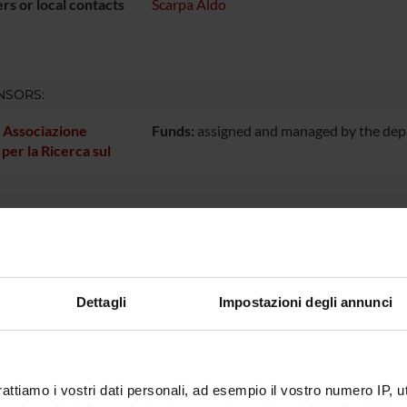
s or local contacts
Scarpa Aldo
NSORS:
. Associazione
Funds:
assigned and managed by the de
 per la Ricerca sul
ECT PARTICIPANTS
carpa
Full Professor
Dettagli
Impostazioni degli annunci
ONS
ogical Anatomy Section
rattiamo i vostri dati personali, ad esempio il vostro numero IP, 