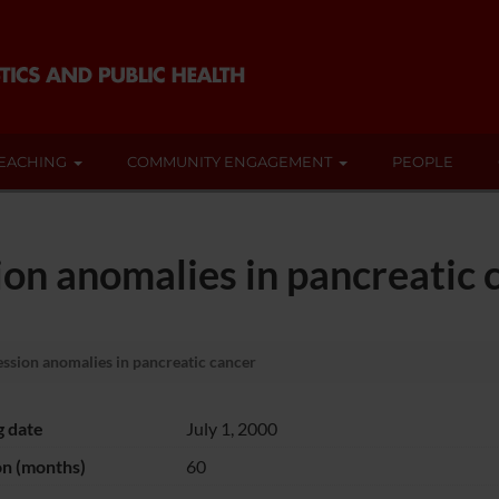
EACHING
COMMUNITY ENGAGEMENT
PEOPLE
on anomalies in pancreatic 
sion anomalies in pancreatic cancer
g date
July 1, 2000
on (months)
60