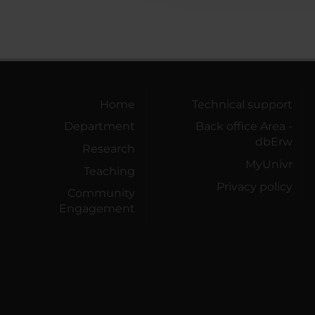
Home
Technical support
Department
Back office Area -
dbErw
Research
MyUnivr
Teaching
Privacy policy
Community
Engagement