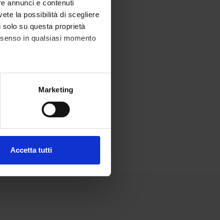
re annunci e contenuti
vete la possibilità di scegliere
li solo su questa proprietà
consenso in qualsiasi momento
alche metro,
Marketing
e specifiche (impronte
ezione dettagli
. Puoi
Accetta tutti
l media e per analizzare il
ostri partner che si occupano
azioni che hai fornito loro o