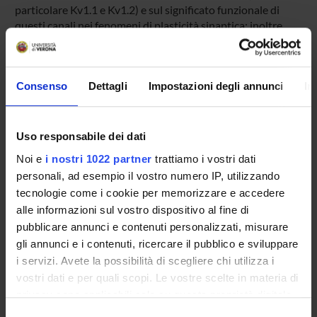
particolare Kv1.1 e Kv1.2) e sul significato funzionale di
questi canali nei fenomeni di plasticità sinaptica; inoltre
intendiamo realizzare una serie di strumenti utili per una
semplificata ed accurata diagnostica immunologica della
sindrome neuromiotonica paraneoplastica.
Consenso
Dettagli
Impostazioni degli annunci
In
ENTI FINANZIATORI:
Uso responsabile dei dati
Ministero della Pubblica Istruzione
Noi e
i nostri 1022 partner
trattiamo i vostri dati
Finanziamento:
assegnato e gestito dal Dipartimento
personali, ad esempio il vostro numero IP, utilizzando
Finanziamento:
assegnato e gestito dal Dipartimento
tecnologie come i cookie per memorizzare e accedere
alle informazioni sul vostro dispositivo al fine di
pubblicare annunci e contenuti personalizzati, misurare
gli annunci e i contenuti, ricercare il pubblico e sviluppare
PARTECIPANTI AL PROGETTO
i servizi. Avete la possibilità di scegliere chi utilizza i
Ilaria Barisone
vostri dati e per quali scopi. Le vostre scelte in materia di
privacy sono applicabili solo su questa proprietà digitale
Ilaria Decimo
in cui avete effettuato le vostre scelte. È possibile
Professore associato
Selezione