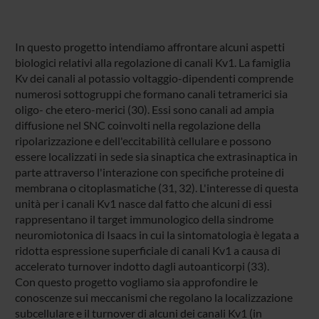
In questo progetto intendiamo affrontare alcuni aspetti
biologici relativi alla regolazione di canali Kv1. La famiglia
Kv dei canali al potassio voltaggio-dipendenti comprende
numerosi sottogruppi che formano canali tetramerici sia
oligo- che etero-merici (30). Essi sono canali ad ampia
diffusione nel SNC coinvolti nella regolazione della
ripolarizzazione e dell'eccitabilità cellulare e possono
essere localizzati in sede sia sinaptica che extrasinaptica in
parte attraverso l'interazione con specifiche proteine di
membrana o citoplasmatiche (31, 32). L'interesse di questa
unità per i canali Kv1 nasce dal fatto che alcuni di essi
rappresentano il target immunologico della sindrome
neuromiotonica di Isaacs in cui la sintomatologia è legata a
ridotta espressione superficiale di canali Kv1 a causa di
accelerato turnover indotto dagli autoanticorpi (33).
Con questo progetto vogliamo sia approfondire le
conoscenze sui meccanismi che regolano la localizzazione
subcellulare e il turnover di alcuni dei canali Kv1 (in