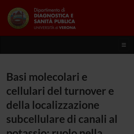
Toggl
Basi molecolari e
cellulari del turnover e
della localizzazione
subcellulare di canali al
potassio: ruolo nella