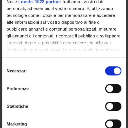
Noi e
i nostri 1022 partner
trattiamo i vostri dati
TITLE
personali, ad esempio il vostro numero IP, utilizzando
iPathology cockpit diagnostic station: validation according
tecnologie come i cookie per memorizzare e accedere
alle informazioni sul vostro dispositivo al fine di
pubblicare annunci e contenuti personalizzati, misurare
gli annunci e i contenuti, ricercare il pubblico e sviluppare
i servizi. Avete la possibilità di scegliere chi utilizza i
ACTIVITIES
vostri dati e per quali scopi. Le vostre scelte in materia di
privacy sono applicabili solo su questa proprietà digitale
RESEARCH AREAS
in cui avete effettuato le vostre scelte. È possibile
Selezione
RESEARCH GROUPS
modificare o revocare il proprio consenso in qualsiasi
Necessari
del
momento dalla Dichiarazione sui cookie o facendo clic
consenso
SECTIONS
sull'icona di attivazione della privacy.
Preferenze
PHD PROGRAMMES
Con il tuo consenso, vorremmo anche:
raccogliere informazioni sulla tua posizione
Statistiche
RESEARCH FACILITIES
geografica, con un'approssimazione di qualche
metro,
LIBRARIES
Marketing
Identificare il tuo dispositivo, scansionandolo