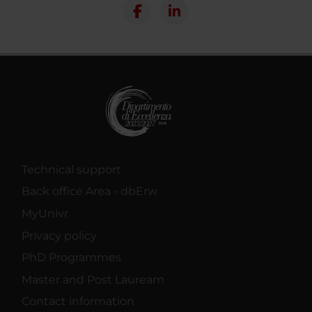
Technical support
Back office Area - dbErw
MyUnivr
Privacy policy
PhD Programmes
Master and Post Lauream
Contact information