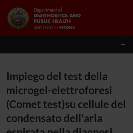
Toggl
Impiego del test della
microgel-elettroforesi
(Comet test)su cellule del
condensato dell'aria
espirata nella diagnosi