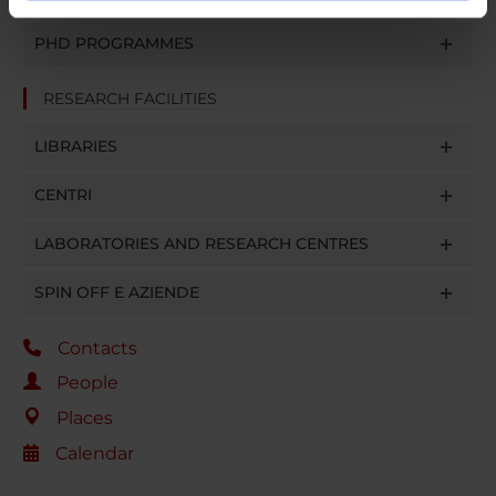
informazioni sul modo in cui utilizzi il nostro sito con i
PHD PROGRAMMES
nostri partner che si occupano di analisi dei dati web,
pubblicità e social media, i quali potrebbero combinarle
RESEARCH FACILITIES
con altre informazioni che hai fornito loro o che hanno
raccolto dal tuo utilizzo dei loro servizi.
LIBRARIES
CENTRI
LABORATORIES AND RESEARCH CENTRES
SPIN OFF E AZIENDE
Contacts
People
Places
Calendar