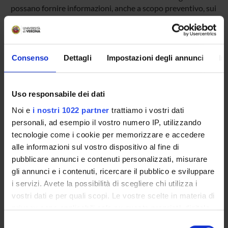
possano fornire informazioni, anche a scopo preventivo, sui
danni al materiale genetico indotto da diversi agenti chimici
o in sindromi con difetti riparativi di danni al DNA. In
questo senso è stato recentemente rivisitato un
promettente metodo, detto Comet test, che tramite una
Consenso
Dettagli
Impostazioni degli annunci
In
microgel-elettroforesi in ambiente alcalino rivela rotture
delle catene del DNA evidenziando il danno genetico con la
formazione di una "cometa". Questo test è stato da noi
Uso responsabile dei dati
ampiamente utilizzato su diverse linee cellulari (linfociti,
cellule della mucosa buccale, cellule uroteliali, cellule della
Noi e
i nostri 1022 partner
trattiamo i vostri dati
mucosa intestinale). Ci siamo quindi proposti di utilizzare
personali, ad esempio il vostro numero IP, utilizzando
questo test sulle cellule di sfaldamento delle vie
tecnologie come i cookie per memorizzare e accedere
respiratorie presenti nel condensato dell'aria espirata
alle informazioni sul vostro dispositivo al fine di
raccolte con un nuovo strumento (Ecoscreen)al fine di
pubblicare annunci e contenuti personalizzati, misurare
valutare soggetti esposti al fumo di sigaretta in ambiente
gli annunci e i contenuti, ricercare il pubblico e sviluppare
lavorativo.
i servizi. Avete la possibilità di scegliere chi utilizza i
vostri dati e per quali scopi. Le vostre scelte in materia di
privacy sono applicabili solo su questa proprietà digitale
PROJECT PARTICIPANTS
in cui avete effettuato le vostre scelte. È possibile
Selezione