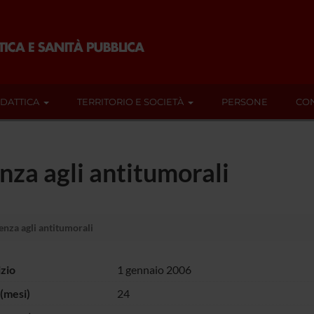
IDATTICA
TERRITORIO E SOCIETÀ
PERSONE
CON
nza agli antitumorali
enza agli antitumorali
izio
1 gennaio 2006
(mesi)
24