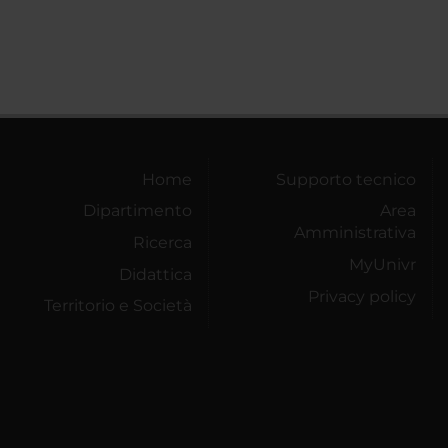
Home
Supporto tecnico
Dipartimento
Area
Amministrativa
Ricerca
MyUnivr
Didattica
Privacy policy
Territorio e Società