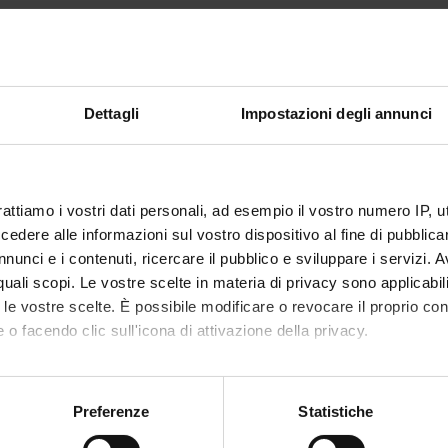
rancesco Fumagalli
Personale di spin-off
Roberto
ABORATORI ESTERNI
Dettagli
Impostazioni degli annunci
Perego
Istituto Tumori Milano
Piero Ap
rattiamo i vostri dati personali, ad esempio il vostro numero IP, 
dere alle informazioni sul vostro dispositivo al fine di pubblica
DI RICERCA COINVOLTE DAL PROGETTO
nunci e i contenuti, ricercare il pubblico e sviluppare i servizi. A
acology & Pharmacy (DDSP)
r quali scopi. Le vostre scelte in materia di privacy sono applicabi
to le vostre scelte. È possibile modificare o revocare il proprio 
acology & Pharmacy (DNBM)
 o facendo clic sull'icona di attivazione della privacy.
mo anche:
NI
oni sulla tua posizione geografica, con un'approssimazione di qu
Preferenze
Statistiche
spositivo, scansionandolo attivamente alla ricerca di caratteristich
cologia