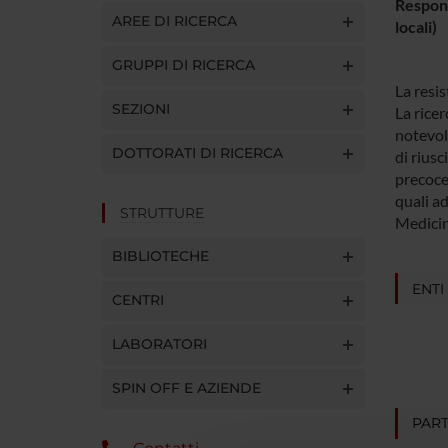
Respons
AREE DI RICERCA
locali)
GRUPPI DI RICERCA
La resis
SEZIONI
La ricer
notevole
DOTTORATI DI RICERCA
di riusc
precoce
quali ad
STRUTTURE
Medicina
BIBLIOTECHE
ENTI
CENTRI
LABORATORI
SPIN OFF E AZIENDE
PART