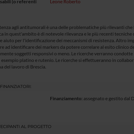
abili (o referenti
Leone Roberto
tenza agli antitumorali è una delle problematiche più rilevanti che l
ca in quest'ambito è di notevole rilevanza e le più recenti tecnich
 aiuto per l'identificazione dei meccanismi di resistenza. Altro im
ire ad identificare dei markers da potere correlare al esito clinico 
mente soggetti responsivi o meno. Le ricerche verranno condotte in 
 esempio platino e rutenio. Le ricerche si effettueranno in collabor
 del lavoro di Brescia.
 FINANZIATORI:
Finanziamento:
assegnato e gestito dal 
ECIPANTI AL PROGETTO