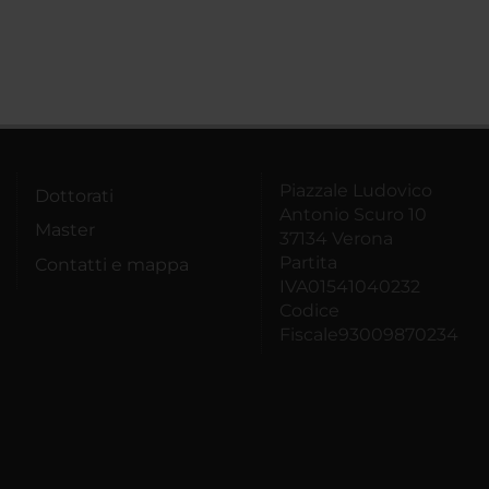
Piazzale Ludovico
Dottorati
Antonio Scuro 10
Master
37134 Verona
Partita
Contatti e mappa
IVA01541040232
Codice
Fiscale93009870234