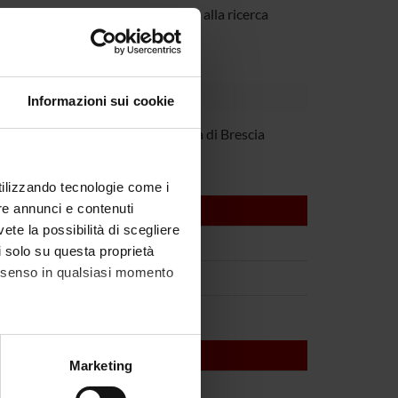
 Leone
Incaricato alla ricerca
Informazioni sui cookie
ostoli
Università di Brescia
utilizzando tecnologie come i
re annunci e contenuti
vete la possibilità di scegliere
li solo su questa proprietà
consenso in qualsiasi momento
alche metro,
Marketing
e specifiche (impronte