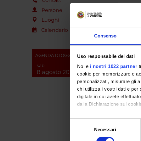
Contatti
Guido F
Persone
Luoghi
Calendario
COLL
Consenso
Paola 
AGENDA DI OGGI
Uso responsabile dei dati
sab
Noi e
i nostri 1022 partner
t
8 agosto 2026
cookie per memorizzare e acce
AREE 
personalizzati, misurare gli an
Pharm
chi utilizza i vostri dati e pe
digitale in cui avete effettua
Pharm
dalla Dichiarazione sui cookie
Con il tuo consenso, vorrem
Selezione
SEZIO
raccogliere informazi
Necessari
del
Identificare il tuo di
Farma
consenso