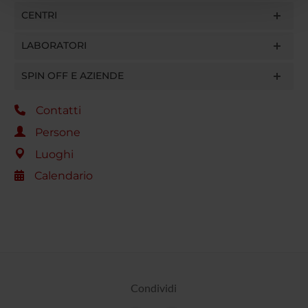
pubblicità e social media, i quali potrebbero combinarle
CENTRI
con altre informazioni che hai fornito loro o che hanno
raccolto dal tuo utilizzo dei loro servizi.
LABORATORI
SPIN OFF E AZIENDE
Contatti
Persone
Luoghi
Calendario
Condividi