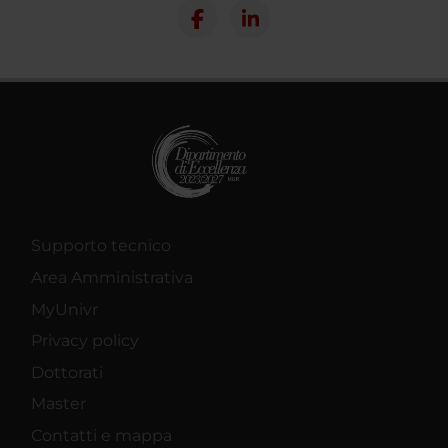
Supporto tecnico
Area Amministrativa
MyUnivr
Privacy policy
Dottorati
Master
Contatti e mappa