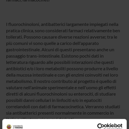
I fluorochinoloni, antibatterici largamente impiegati nella
pratica clinica, sono considerati farmaci relativamente ben
tollerati. Possono causare diverse reazioni avverse; tra le
più comuni vi sono quelle a carico dell'apparato
gastrointestinale. Alcuni di questi presentano anche un
passaggio trans-intestinale. Esistono pochi dati in
letteratura riguardo alle possibili interazioni che questi
antibiotici e/o i loro metaboliti possono produrre a livello
della mucosa intestinale e con gli enzimi coinvolti nel loro
metabolismo. Il nostro contributo al progetto è quello di
valutare nell'animale sperimentale e nell'uomo gli effetti
diretti di alcuni fluorochinoloni su enterociti, di studiare
possibili danni cellulari in linfociti e/o in epatociti
correlandoli con dati di farmacocinetica. Verranno studiati
sia antibatterici presenti normalmente in commercio in
Italia e all'estero, sia nuovi derivati.