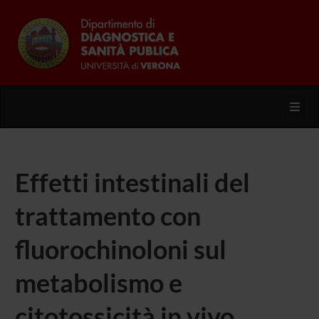
Toggl
Effetti intestinali del
trattamento con
fluorochinoloni sul
metabolismo e
citotossicità in vivo.