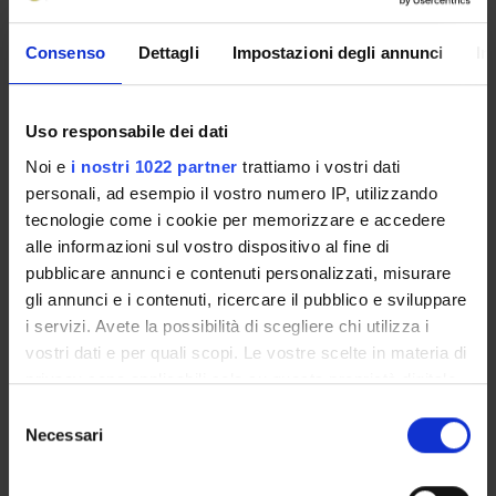
ENTI FINANZIATORI:
Consenso
Dettagli
Impostazioni degli annunci
In
Ministero dell'Istruzione dell'Università e della Ricerca
Finanziamento:
assegnato e gestito dal Dipartimento
Programma:
PRIN
Uso responsabile dei dati
Noi e
i nostri 1022 partner
trattiamo i vostri dati
personali, ad esempio il vostro numero IP, utilizzando
tecnologie come i cookie per memorizzare e accedere
PARTECIPANTI AL PROGETTO
alle informazioni sul vostro dispositivo al fine di
Anna Benini
pubblicare annunci e contenuti personalizzati, misurare
Tecnico-Amministrativo
gli annunci e i contenuti, ricercare il pubblico e sviluppare
i servizi. Avete la possibilità di scegliere chi utilizza i
Elisa Bertazzoni Minelli
vostri dati e per quali scopi. Le vostre scelte in materia di
Maria Enrica Fracasso
privacy sono applicabili solo su questa proprietà digitale
in cui avete effettuato le vostre scelte. È possibile
Selezione
Paola Franceschetti
modificare o revocare il proprio consenso in qualsiasi
Necessari
del
momento dalla Dichiarazione sui cookie o facendo clic
consenso
sull'icona di attivazione della privacy.