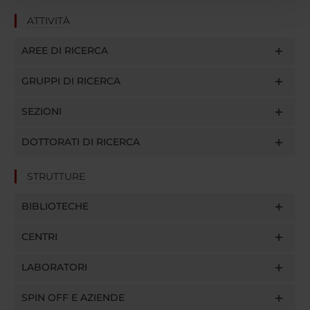
con altre informazioni che hai fornito loro o che hanno
ATTIVITÀ
raccolto dal tuo utilizzo dei loro servizi.
AREE DI RICERCA
GRUPPI DI RICERCA
SEZIONI
DOTTORATI DI RICERCA
STRUTTURE
BIBLIOTECHE
CENTRI
LABORATORI
SPIN OFF E AZIENDE