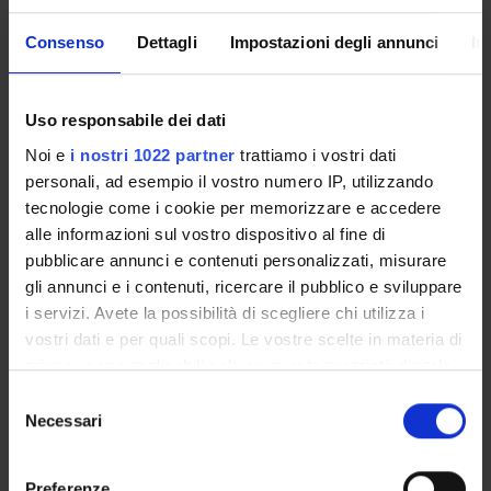
all-in-line production with monolithical integration of the
solar cells. In this paper, recent technologies for CdTe thin
Consenso
Dettagli
Impostazioni degli annunci
In
film solar cell fabrication are shown, low temperature and
high temperature deposition processes in the laboratory
and on the industrial scale, together with the monolithical
Uso responsabile dei dati
integration, together with some environmental
Noi e
i nostri 1022 partner
trattiamo i vostri dati
considerations are described.
personali, ad esempio il vostro numero IP, utilizzando
Pagina Web:
tecnologie come i cookie per memorizzare e accedere
http://link.aip.org/link/?APCPCS/1391/33/1
alle informazioni sul vostro dispositivo al fine di
pubblicare annunci e contenuti personalizzati, misurare
Id prodotto:
63421
gli annunci e i contenuti, ricercare il pubblico e sviluppare
i servizi. Avete la possibilità di scegliere chi utilizza i
Handle IRIS:
vostri dati e per quali scopi. Le vostre scelte in materia di
11562/367603
privacy sono applicabili solo su questa proprietà digitale
depositato il:
in cui avete effettuato le vostre scelte. È possibile
Selezione
11 luglio 2012
modificare o revocare il proprio consenso in qualsiasi
Necessari
del
momento dalla Dichiarazione sui cookie o facendo clic
ultima modifica:
consenso
9 novembre 2022
sull'icona di attivazione della privacy.
Preferenze