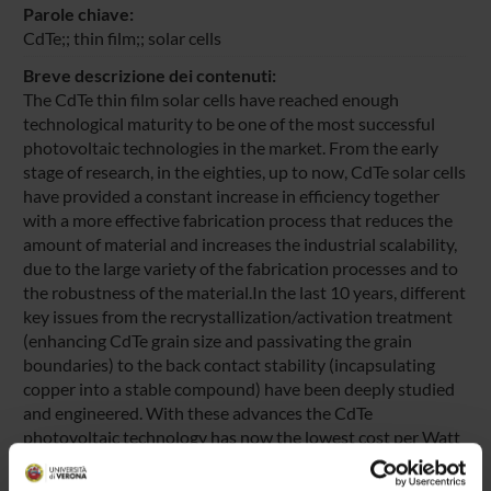
Parole chiave:
CdTe;; thin film;; solar cells
Breve descrizione dei contenuti:
The CdTe thin film solar cells have reached enough
technological maturity to be one of the most successful
photovoltaic technologies in the market. From the early
stage of research, in the eighties, up to now, CdTe solar cells
have provided a constant increase in efficiency together
with a more effective fabrication process that reduces the
amount of material and increases the industrial scalability,
due to the large variety of the fabrication processes and to
the robustness of the material.In the last 10 years, different
key issues from the recrystallization/activation treatment
(enhancing CdTe grain size and passivating the grain
boundaries) to the back contact stability (incapsulating
copper into a stable compound) have been deeply studied
and engineered. With these advances the CdTe
photovoltaic technology has now the lowest cost per Watt
available, due to the low amount of material involved, the
low energies used in the fabrication process and the fast