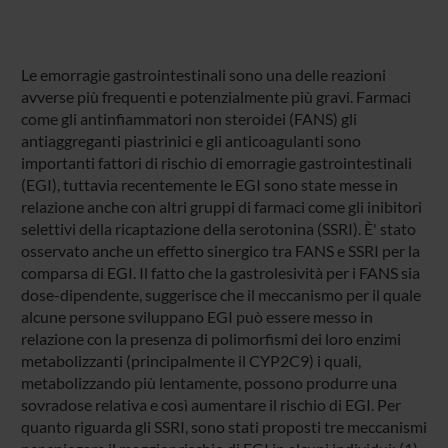
Le emorragie gastrointestinali sono una delle reazioni
avverse più frequenti e potenzialmente più gravi. Farmaci
come gli antinfiammatori non steroidei (FANS) gli
antiaggreganti piastrinici e gli anticoagulanti sono
importanti fattori di rischio di emorragie gastrointestinali
(EGI), tuttavia recentemente le EGI sono state messe in
relazione anche con altri gruppi di farmaci come gli inibitori
selettivi della ricaptazione della serotonina (SSRI). È' stato
osservato anche un effetto sinergico tra FANS e SSRI per la
comparsa di EGI. Il fatto che la gastrolesività per i FANS sia
dose-dipendente, suggerisce che il meccanismo per il quale
alcune persone sviluppano EGI può essere messo in
relazione con la presenza di polimorfismi dei loro enzimi
metabolizzanti (principalmente il CYP2C9) i quali,
metabolizzando più lentamente, possono produrre una
sovradose relativa e così aumentare il rischio di EGI. Per
quanto riguarda gli SSRI, sono stati proposti tre meccanismi