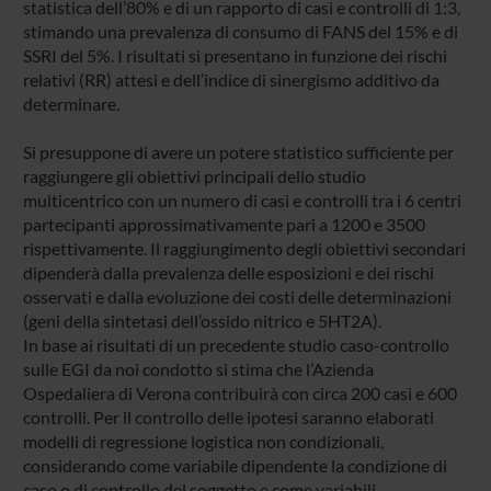
statistica dell’80% e di un rapporto di casi e controlli di 1:3,
stimando una prevalenza di consumo di FANS del 15% e di
SSRI del 5%. I risultati si presentano in funzione dei rischi
relativi (RR) attesi e dell’indice di sinergismo additivo da
determinare.
Si presuppone di avere un potere statistico sufficiente per
raggiungere gli obiettivi principali dello studio
multicentrico con un numero di casi e controlli tra i 6 centri
partecipanti approssimativamente pari a 1200 e 3500
rispettivamente. Il raggiungimento degli obiettivi secondari
dipenderà dalla prevalenza delle esposizioni e dei rischi
osservati e dalla evoluzione dei costi delle determinazioni
(geni della sintetasi dell’ossido nitrico e 5HT2A).
In base ai risultati di un precedente studio caso-controllo
sulle EGI da noi condotto si stima che l’Azienda
Ospedaliera di Verona contribuirà con circa 200 casi e 600
controlli. Per il controllo delle ipotesi saranno elaborati
modelli di regressione logistica non condizionali,
considerando come variabile dipendente la condizione di
caso o di controllo del soggetto e come variabili