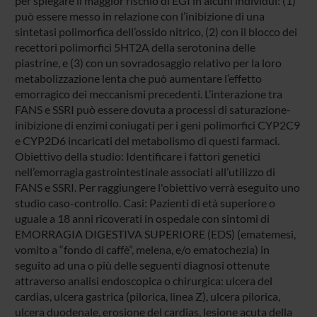
per spiegare il maggior rischio di EGI in alcuni individui: (1)
può essere messo in relazione con l’inibizione di una
sintetasi polimorfica dell’ossido nitrico, (2) con il blocco dei
recettori polimorfici 5HT2A della serotonina delle
piastrine, e (3) con un sovradosaggio relativo per la loro
metabolizzazione lenta che può aumentare l’effetto
emorragico dei meccanismi precedenti. L’interazione tra
FANS e SSRI può essere dovuta a processi di saturazione-
inibizione di enzimi coniugati per i geni polimorfici CYP2C9
e CYP2D6 incaricati del metabolismo di questi farmaci.
Obiettivo della studio: Identificare i fattori genetici
nell’emorragia gastrointestinale associati all’utilizzo di
FANS e SSRI. Per raggiungere l'obiettivo verrà eseguito uno
studio caso-controllo. Casi: Pazienti di età superiore o
uguale a 18 anni ricoverati in ospedale con sintomi di
EMORRAGIA DIGESTIVA SUPERIORE (EDS) (ematemesi,
vomito a “fondo di caffè”, melena, e/o ematochezia) in
seguito ad una o più delle seguenti diagnosi ottenute
attraverso analisi endoscopica o chirurgica: ulcera del
cardias, ulcera gastrica (pilorica, linea Z), ulcera pilorica,
ulcera duodenale, erosione del cardias, lesione acuta della