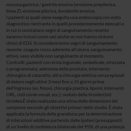
mucosa gastrica / gastrite erosiva (erosione prepilorica,
linea Z), erosione pilorica, duodenite erosiva.
I pazienti ai quali viene eseguita una endoscopia con esito
diagnostico rientrante in quelli precedentemente elencati e
in cui si constatano segni di sanguinamento recente
saranno inclusi come casi anche se non hanno sintomi
clinici di EDS. Si considereranno segni di sanguinamento
recente: coagulo rosso aderente all’ulcera, sanguinamento
attivo, vaso visibile non sanguinante al momento.
Controlli: pazienti con ernia inguinale, ombelicale, strozzata
o programmata; adenoma della prostata; intervento
chirurgico di cataratta; altra chirurgia elettiva senza episodi
di dolore negli ultimi 3 mesi fino a 15 giorni prima
dell’ingresso (es. fimosi, chirurgia plastica, lipomi, interventi
ORL, cisti corde vocali, ecc.); nodulo della tiroide/cisti
tiroidea.È stata realizzata una stima delle dimensioni del
campione secondo gli obiettivi primari dello studio. È stata
applicata la formula della grandezza per la determinazione
di interazioni additive partendo dalle ipotesi (presupposti)
di un livello di confidenza bilaterale del 95%, di una potenza