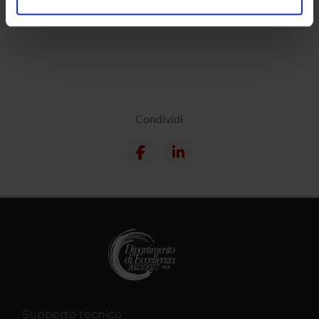
Calendario
analizzare il nostro traffico. Condividiamo inoltre
informazioni sul modo in cui utilizzi il nostro sito con i
nostri partner che si occupano di analisi dei dati web,
pubblicità e social media, i quali potrebbero combinarle
con altre informazioni che hai fornito loro o che hanno
raccolto dal tuo utilizzo dei loro servizi.
Condividi
Supporto tecnico