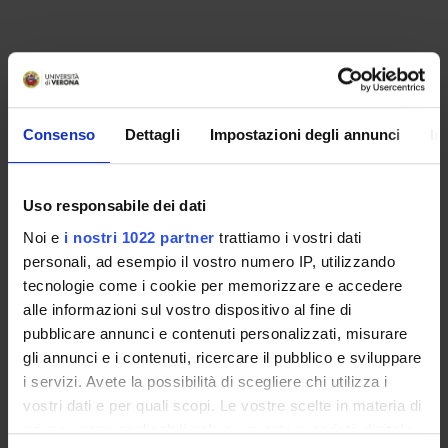
PARTECIPANTI AL PROGETTO
Franco Bonetti
Consenso
Dettagli
Impostazioni degli annunci
In
SEZIONI
Uso responsabile dei dati
Anatomia Patologica
Noi e
i nostri 1022 partner
trattiamo i vostri dati
personali, ad esempio il vostro numero IP, utilizzando
tecnologie come i cookie per memorizzare e accedere
alle informazioni sul vostro dispositivo al fine di
pubblicare annunci e contenuti personalizzati, misurare
ATTIVITÀ
gli annunci e i contenuti, ricercare il pubblico e sviluppare
i servizi. Avete la possibilità di scegliere chi utilizza i
AREE DI RICERCA
vostri dati e per quali scopi. Le vostre scelte in materia di
privacy sono applicabili solo su questa proprietà digitale
GRUPPI DI RICERCA