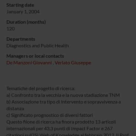
Starting date
January 1, 2004
Duration (months)
120
Departments
Diagnostics and Public Health
Managers or local contacts
De Manzoni Giovanni
,
Verlato Giuseppe
Tematiche del progetto di ricerca:
a) Confronto tra la vecchia e la nuova stadiazione TNM
b) Associazione tra tipo di intervento e sopravvivenza a
distanza
c) Significato prognostico di diversi fattori
Questo filone di ricerca ha finora prodotto 13 articoli
internazionali per 43,3 punti di Impact Factor e 267
citazioni sull’ISI Web of Knowledge al febbraio 2012. Il Prof.