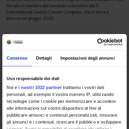
Verlato è membro del comitato scientifico del X
International Gastric Cancer Congress, che si terrà a
Verona nel giugno 2013.
PROJECT PARTICIPANTS
Giovanni De Manzoni
Full Professor
Consenso
Dettagli
Impostazioni degli annunci
In
Giuseppe Verlato
Full Professor
Uso responsabile dei dati
Noi e
i nostri 1022 partner
trattiamo i vostri dati
personali, ad esempio il vostro numero IP, utilizzando
SECTIONS
tecnologie come i cookie per memorizzare e accedere
Section of Epidemiology and Medical Statistics
Chirurgia G
alle informazioni sul vostro dispositivo al fine di
pubblicare annunci e contenuti personalizzati, misurare
gli annunci e i contenuti, ricercare il pubblico e sviluppare
i servizi. Avete la possibilità di scegliere chi utilizza i