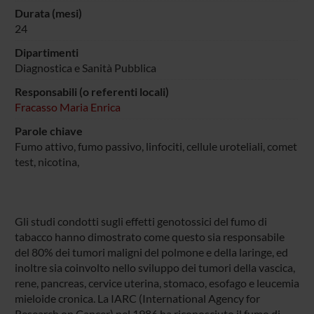
Durata (mesi)
24
Dipartimenti
Diagnostica e Sanità Pubblica
Responsabili (o referenti locali)
Fracasso Maria Enrica
Parole chiave
Fumo attivo, fumo passivo, linfociti, cellule uroteliali, comet
test, nicotina,
Gli studi condotti sugli effetti genotossici del fumo di
tabacco hanno dimostrato come questo sia responsabile
del 80% dei tumori maligni del polmone e della laringe, ed
inoltre sia coinvolto nello sviluppo dei tumori della vascica,
rene, pancreas, cervice uterina, stomaco, esofago e leucemia
mieloide cronica. La IARC (International Agency for
Research on Cancer) nel 1986 ha riconosciuto il fumo di