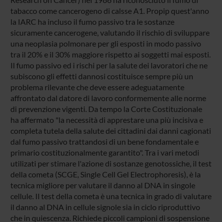
tabacco come cancerogeno di calsse A1. Propip quest'anno
la IARC ha incluso il fumo passivo tra le sostanze
sicuramente cancerogene, valutando il rischio di sviluppare
una neoplasia polmonare per gli esposti in modo passivo
tra il 20% e il 30% maggiore rispetto ai soggetti mai esposti.
Il fumo passivo ed i rischi per la salute dei lavoratori che ne
subiscono gli effetti dannosi costituisce sempre più un
problema rilevante che deve essere adeguatamente
affrontato dal datore di lavoro conformemente alle norme
di prevenzione vigenti. Da tempo la Corte Costituzionale
ha affermato "la necessità di apprestare una più incisiva e
completa tutela della salute dei cittadini dai danni cagionati
dal fumo passivo trattandosi di un bene fondamentale e
primario costituzionalmente garantito". Tra i vari metodi
utilizati per stimare l'azione di sostanze genotossiche, il test
della cometa (SCGE, Single Cell Gel Electrophoresis), è la
tecnica migliore per valutare il danno al DNA in singole
cellule. Il test della cometa è una tecnica in grado di valutare
il danno al DNA in cellule signole sia in ciclo riproduttivo
che in quiescenza. Richiede piccoli campioni di sospensione