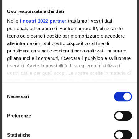
Annamaria Molino
Uso responsabile dei dati
Aldo Mombello
Noi e
i nostri 1022 partner
trattiamo i vostri dati
Giovanni Paolo Pollini
personali, ad esempio il vostro numero IP, utilizzando
Research Assistants
tecnologie come i cookie per memorizzare e accedere
alle informazioni sul vostro dispositivo al fine di
Aldo Scarpa
Full Professor
pubblicare annunci e contenuti personalizzati, misurare
gli annunci e i contenuti, ricercare il pubblico e sviluppare
Claudio Sorio
i servizi. Avete la possibilità di scegliere chi utilizza i
Associate Professor
vostri dati e per quali scopi. Le vostre scelte in materia di
Giuseppe Zamboni
privacy sono applicabili solo su questa proprietà digitale
in cui avete effettuato le vostre scelte. È possibile
Selezione
modificare o revocare il proprio consenso in qualsiasi
Necessari
del
momento dalla Dichiarazione sui cookie o facendo clic
SECTIONS
consenso
sull'icona di attivazione della privacy.
Pathological Anatomy Section
Preferenze
Con il tuo consenso, vorremmo anche:
raccogliere informazioni sulla tua posizione
Statistiche