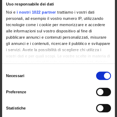
sociale in ambito pubblico e privato e la metodologia di
Uso responsabile dei dati
accertamento ai fini idoneativi
Noi e
i nostri 1022 partner
trattiamo i vostri dati
personali, ad esempio il vostro numero IP, utilizzando
tecnologie come i cookie per memorizzare e accedere
alle informazioni sul vostro dispositivo al fine di
pubblicare annunci e contenuti personalizzati, misurare
SCHEDA DEL CORSO
gli annunci e i contenuti, ricercare il pubblico e sviluppare
i servizi. Avete la possibilità di scegliere chi utilizza i
Tipo di corso
vostri dati e per quali scopi. Le vostre scelte in materia di
Scuole di specializzazione
privacy sono applicabili solo su questa proprietà digitale
Durata
in cui avete effettuato le vostre scelte. È possibile
Selezione
4 anni
modificare o revocare il proprio consenso in qualsiasi
Necessari
del
momento dalla Dichiarazione sui cookie o facendo clic
Classe di appartenenza
consenso
sull'icona di attivazione della privacy.
SAS-5514 - Classe per le Scuole di Specialità (Ateneo):
Preferenze
Sanità pubblica
Con il tuo consenso, vorremmo anche:
Organo di controllo
raccogliere informazioni sulla tua posizione
Consiglio della Scuola di Specializzazione in Medicina
Statistiche
geografica, con un'approssimazione di qualche
Legale