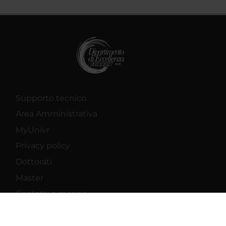
Supporto tecnico
Area Amministrativa
MyUnivr
Privacy policy
Dottorati
Master
Contatti e mappa