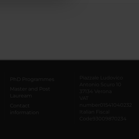
Piazzale Ludovico
PhD Programmes
Antonio Scuro 10
Master and Post
37134 Verona
Lauream
VAT
number01541040232
Contact
Italian Fiscal
information
Code93009870234