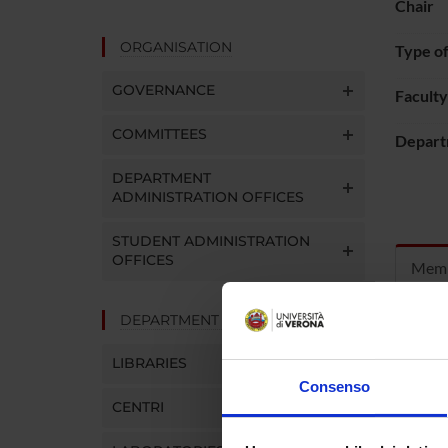
Chair
ORGANISATION
Type o
GOVERNANCE
Faculty
COMMITTEES
Depart
DEPARTMENT
ADMINISTRATION OFFICES
STUDENT ADMINISTRATION
OFFICES
Mem
DEPARTMENT FACILITIES
Guido
LIBRARIES
Frances
Consenso
CENTRI