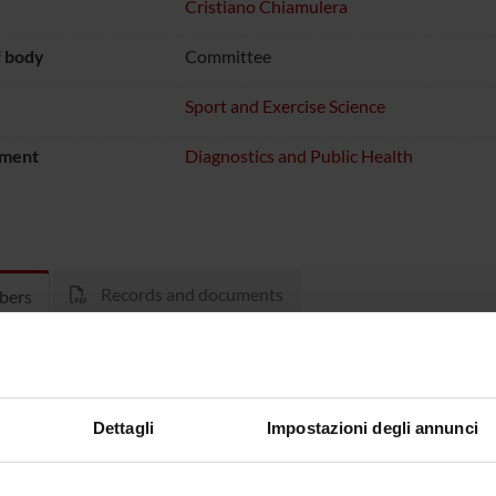
Cristiano Chiamulera
f body
Committee
Sport and Exercise Science
ment
Diagnostics and Public Health
Records and documents
bers
Giampaol
co Fumagalli
Dettagli
Impostazioni degli annunci