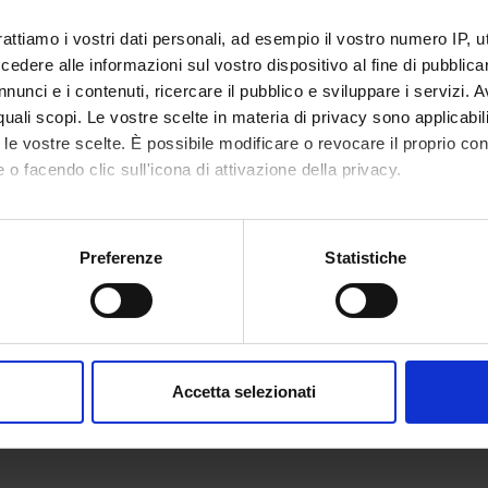
rattiamo i vostri dati personali, ad esempio il vostro numero IP, 
dere alle informazioni sul vostro dispositivo al fine di pubblica
nunci e i contenuti, ricercare il pubblico e sviluppare i servizi. A
r quali scopi. Le vostre scelte in materia di privacy sono applicabi
to le vostre scelte. È possibile modificare o revocare il proprio 
 o facendo clic sull'icona di attivazione della privacy.
mo anche:
oni sulla tua posizione geografica, con un'approssimazione di qu
Preferenze
Statistiche
spositivo, scansionandolo attivamente alla ricerca di caratteristich
aborati i tuoi dati personali e imposta le tue preferenze nella
s
consenso in qualsiasi momento dalla Dichiarazione sui cookie.
Accetta selezionati
nalizzare contenuti ed annunci, per fornire funzionalità dei socia
inoltre informazioni sul modo in cui utilizzi il nostro sito con i n
icità e social media, i quali potrebbero combinarle con altre inform