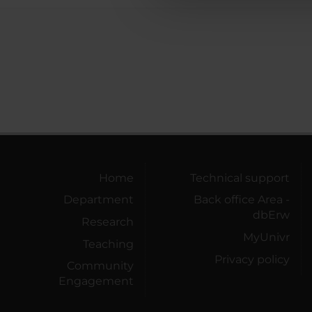
che hanno raccolto dal tuo uti
Home
Technical support
Department
Back office Area -
dbErw
Research
MyUnivr
Teaching
Privacy policy
Community
Engagement