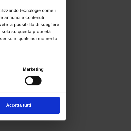
utilizzando tecnologie come i
re annunci e contenuti
vete la possibilità di scegliere
li solo su questa proprietà
consenso in qualsiasi momento
alche metro,
Marketing
e specifiche (impronte
ezione dettagli
. Puoi
Accetta tutti
l media e per analizzare il
ostri partner che si occupano
azioni che hai fornito loro o