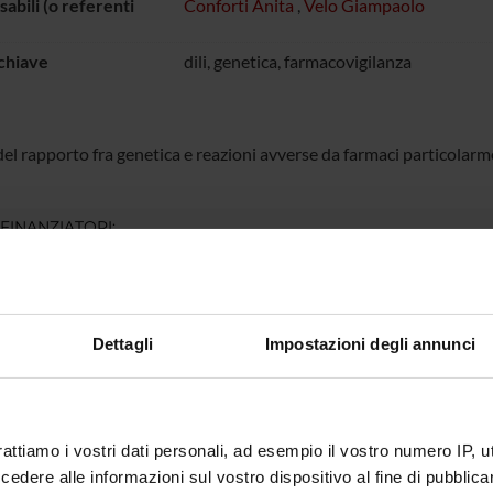
abili (o referenti
Conforti Anita
,
Velo Giampaolo
chiave
dili, genetica, farmacovigilanza
del rapporto fra genetica e reazioni avverse da farmaci particolarm
 FINANZIATORI:
Finanziamento:
assegnato e gestito dal 
Dettagli
Impostazioni degli annunci
ECIPANTI AL PROGETTO
onforti
Giampao
rattiamo i vostri dati personali, ad esempio il vostro numero IP, 
dere alle informazioni sul vostro dispositivo al fine di pubblica