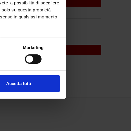
vete la possibilità di scegliere
li solo su questa proprietà
consenso in qualsiasi momento
alche metro,
Marketing
e specifiche (impronte
ezione dettagli
. Puoi
Accetta tutti
l media e per analizzare il
ostri partner che si occupano
azioni che hai fornito loro o