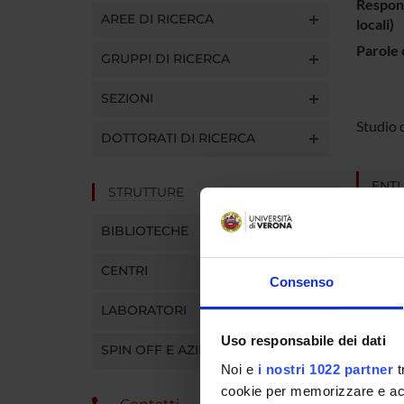
Respons
AREE DI RICERCA
locali)
Parole 
GRUPPI DI RICERCA
SEZIONI
Studio 
DOTTORATI DI RICERCA
ENTI
STRUTTURE
BIBLIOTECHE
CENTRI
Consenso
PART
LABORATORI
Uso responsabile dei dati
Anita C
SPIN OFF E AZIENDE
Noi e
i nostri 1022 partner
t
cookie per memorizzare e acce