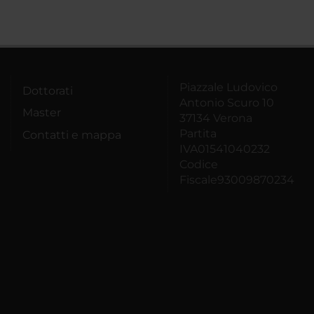
Piazzale Ludovico
Dottorati
Antonio Scuro 10
Master
37134 Verona
Partita
Contatti e mappa
IVA01541040232
Codice
Fiscale93009870234