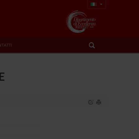
TATTI
E